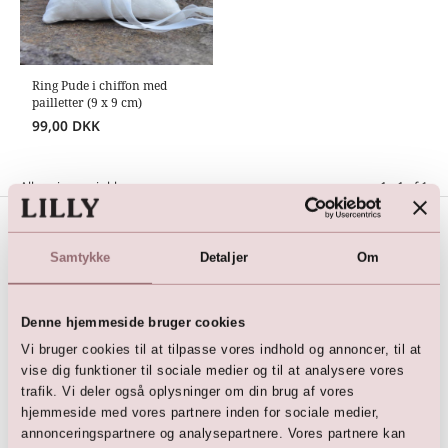
Ring Pude i chiffon med
pailletter (9 x 9 cm)
99,00
DKK
Alle priser er inkl. moms
1 - 1
af
1
Samtykke
Detaljer
Om
Book et prøverum
Bestil tid i din LILLY butik
Denne hjemmeside bruger cookies
Nyhedsbrev
Vi bruger cookies til at tilpasse vores indhold og annoncer, til at
vise dig funktioner til sociale medier og til at analysere vores
Tilmeld dig vores nyhedsbrev
trafik. Vi deler også oplysninger om din brug af vores
hjemmeside med vores partnere inden for sociale medier,
Social Media
annonceringspartnere og analysepartnere. Vores partnere kan
@lillybrudekjoler