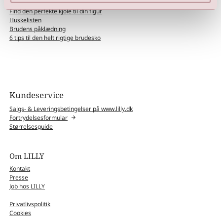
Rådhusbryllup ?
Find den perfekte kjole til din figur
Huskelisten
Brudens påklædning
6 tips til den helt rigtige brudesko
Kundeservice
Salgs- & Leveringsbetingelser på www.lilly.dk
Fortrydelsesformular
Størrelsesguide
Om LILLY
Kontakt
Presse
Job hos LILLY
Privatlivspolitik
Cookies