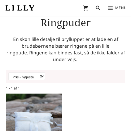
shopping_cart
search
menu
MENU
Ringpuder
En skøn lille detalje til brylluppet er at lade en af
brudebørnene bærer ringene på en lille
ringpude. Ringene kan bindes fast, så de ikke falder af
under vejs.
1 - 1
af
1