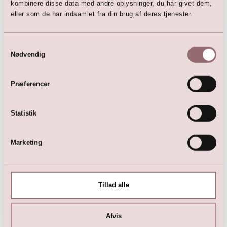
kombinere disse data med andre oplysninger, du har givet dem,
(
Facebook
|
Instagram
)
eller som de har indsamlet fra din brug af deres tjenester.
@lillykonfirmation
(
Facebook
|
Instagram
|
TikTok
)
Samtykkevalg
Nødvendig
Lilly App
LILLY ios app
Præferencer
Kollektioner
Brudekjoler
Statistik
Brudepigekjoler
Dåbskjoler
Festkjoler
Marketing
Kommunionkjoler
Konfirmationskjoler
Tillad alle
Blogs
Afvis
Skønne Kurver i XL