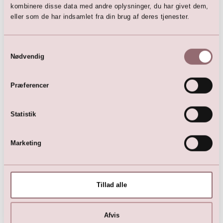
@lillybrudekjoler
kombinere disse data med andre oplysninger, du har givet dem,
(
Facebook
|
Instagram
)
eller som de har indsamlet fra din brug af deres tjenester.
@lillykonfirmation
(
Facebook
|
Instagram
|
TikTok
)
Samtykkevalg
Nødvendig
Lilly App
LILLY ios app
Præferencer
Kollektioner
Brudekjoler
Statistik
Brudepigekjoler
Dåbskjoler
Festkjoler
Marketing
Kommunionkjoler
Konfirmationskjoler
Tillad alle
Blogs
Afvis
Skønne Kurver i XL