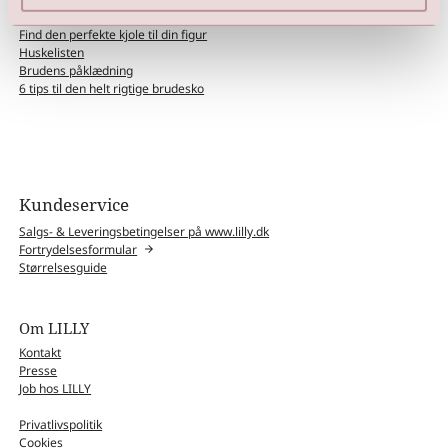
Rådhusbryllup ?
Find den perfekte kjole til din figur
Huskelisten
Brudens påklædning
6 tips til den helt rigtige brudesko
Kundeservice
Salgs- & Leveringsbetingelser på www.lilly.dk
Fortrydelsesformular
Størrelsesguide
Om LILLY
Kontakt
Presse
Job hos LILLY
Privatlivspolitik
Cookies