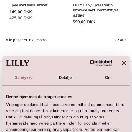
Kjole med flæse ærmer
LILLY Baby Kjole i Satin
Brokade med Sommerfugle
149,00
DKK
Ærmer
425,00
DKK
599,00
DKK
Alle priser er inkl. moms
1 - 2
af
2
Samtykke
Detaljer
Om
Book et prøverum
Bestil tid i din LILLY butik
Denne hjemmeside bruger cookies
Nyhedsbrev
Vi bruger cookies til at tilpasse vores indhold og annoncer, til at
vise dig funktioner til sociale medier og til at analysere vores
Tilmeld dig vores nyhedsbrev
trafik. Vi deler også oplysninger om din brug af vores
hjemmeside med vores partnere inden for sociale medier,
Social Media
annonceringspartnere og analysepartnere. Vores partnere kan