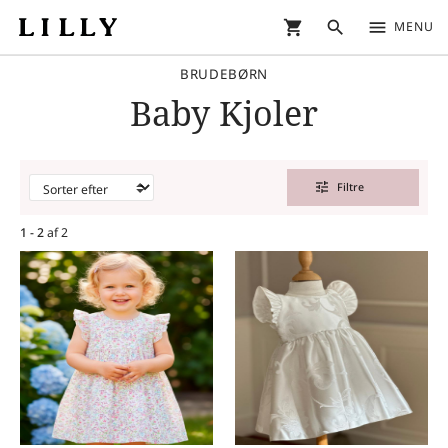
shopping_cart
search
menu
MENU
BRUDEBØRN
Baby Kjoler
tune
Filtre
1 - 2
af
2