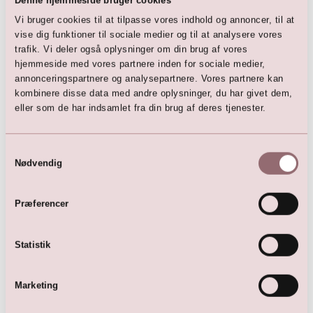
Her er favoritterne
Denne hjemmeside bruger cookies
Vi bruger cookies til at tilpasse vores indhold og annoncer, til at
vise dig funktioner til sociale medier og til at analysere vores
trafik. Vi deler også oplysninger om din brug af vores
hjemmeside med vores partnere inden for sociale medier,
annonceringspartnere og analysepartnere. Vores partnere kan
kombinere disse data med andre oplysninger, du har givet dem,
eller som de har indsamlet fra din brug af deres tjenester.
Samtykkevalg
Nødvendig
LILLY Brudekjole
LILLY Brudekjole
7.699,00
DKK
4.999,00
DKK
Præferencer
7.799,00
DKK
Statistik
Marketing