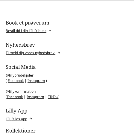
Book et prøverum
Bestil tid i din LILLY butik
Nyhedsbrev
Tilmeld dig vores nyhedsbrev
Social Media
@lillybrudekjoler
(
Facebook
|
Instagram
)
@lillykonfirmation
(
Facebook
|
Instagram
|
TikTok
)
Lilly App
LILLY ios app
Kollektioner