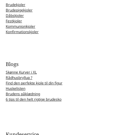
Brudekjoler
Brudepigekjoler
Dåbskjoler
Festkjoler
Kommunionkjoler
Konfirmationskjoler
Blogs
Skønne Kurver i XL
Rådhusbryllup ?
Find den perfekte kjole til din figur
Huskelisten
Brudens påklædning
6 tips til den helt rigtige brudesko
Kundeservice