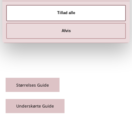
Tillad alle
Afvis
LILLY Brudekjole
6.999,00
DKK
Størrelses Guide
Underskørte Guide