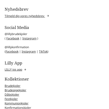
Nyhedsbrev
Tilmeld dig vores nyhedsbrev
Social Media
@lillybrudekjoler
(
Facebook
|
Instagram
)
@lillykonfirmation
(
Facebook
|
Instagram
|
TikTok
)
Lilly App
LILLY ios app
Kollektioner
Brudekjoler
Brudepigekjoler
Dåbskjoler
Festkjoler
Kommunionkjoler
Konfirmationskjoler