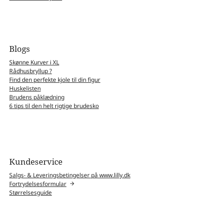
Blogs
Skønne Kurver i XL
Rådhusbryllup ?
Find den perfekte kjole til din figur
Huskelisten
Brudens påklædning
6 tips til den helt rigtige brudesko
Kundeservice
Salgs- & Leveringsbetingelser på www.lilly.dk
Fortrydelsesformular
Størrelsesguide