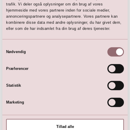
trafik. Vi deler også oplysninger om din brug af vores
Her er favoritterne
hjemmeside med vores partnere inden for sociale medier,
annonceringspartnere og analysepartnere. Vores partnere kan
kombinere disse data med andre oplysninger, du har givet dem,
eller som de har indsamlet fra din brug af deres tjenester.
Samtykkevalg
Nødvendig
Præferencer
A-line brudekjole med blonde
LILLY Brudekjole
Statistik
overdel
2.999,00
DKK
4.999,00
DKK
5.999,00
DKK
7.500,00
DKK
Marketing
Tillad alle