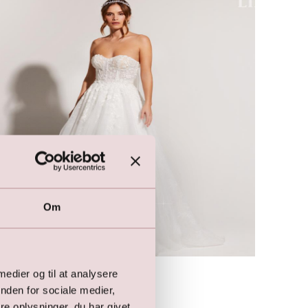
Om
LILLY Brudekjole
 medier og til at analysere
12.500,00
DKK
nden for sociale medier,
e oplysninger, du har givet