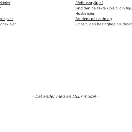
kjoler
Rådhusbryllup ?
r
Find den perfekte kjole til din fig
Huskelisten
nkjoler
Brudens påklædning
ionskjoler
6 tips til den helt rigtige brudesk
- Det ender med en LILLY model -