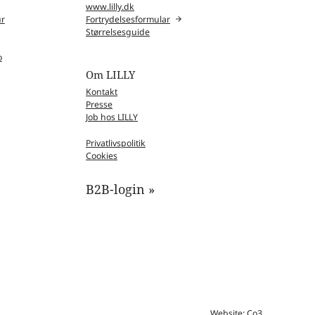
www.lilly.dk
ur
Fortrydelsesformular
Størrelsesguide
o
Om LILLY
Kontakt
Presse
Job hos LILLY
Privatlivspolitik
Cookies
B2B-login »
Website: Co3