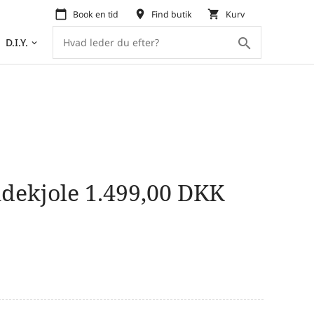
calendar_today
place
shopping_cart
Book en tid
Find butik
Kurv
search
D.I.Y.
keyboard_arrow_down
udekjole
1.499,00
DKK