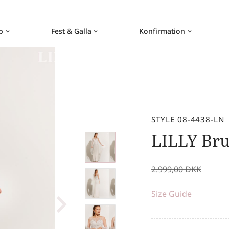
b
Fest & Galla
Konfirmation
keyboard_arrow_down
keyboard_arrow_down
keyboard_arrow_down
STYLE 08-4438-LN
LILLY Br
2.999,00
DKK
Size Guide