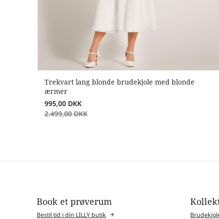
Trekvart lang blonde brudekjole med blonde
ærmer
995,00
DKK
2.499,00
DKK
Book et prøverum
Kollek
Bestil tid i din LILLY butik
Brudekjol