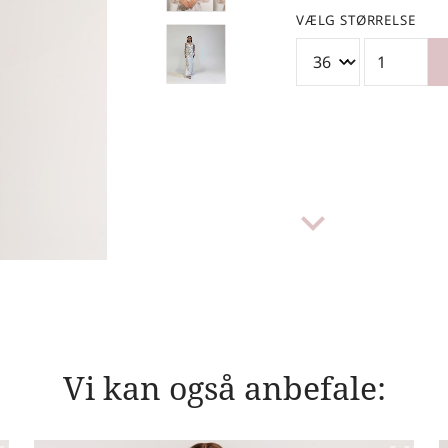
VÆLG STØRRELSE
keyboard_arrow_down
Vi kan også anbefale: