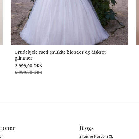
Brudekjole med smukke blonder og diskret
glimmer
2.999,00
DKK
6.999,00
DKK
tioner
Blogs
er
Skønne Kurver i XL