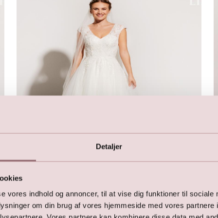
Detaljer
ookies
LILLY Brudekjole
se vores indhold og annoncer, til at vise dig funktioner til sociale
11.500,00
DKK
oplysninger om din brug af vores hjemmeside med vores partnere i
14.999,00
DKK
ysepartnere. Vores partnere kan kombinere disse data med andr