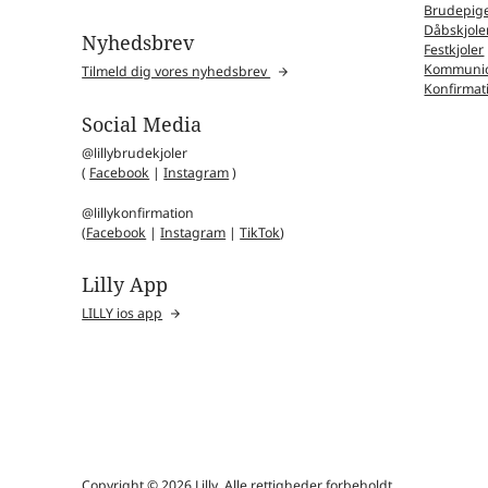
Brudepige
Dåbskjole
Nyhedsbrev
Festkjoler
Kommunio
Tilmeld dig vores nyhedsbrev
Konfirmat
Social Media
@lillybrudekjoler
(
Facebook
|
Instagram
)
@lillykonfirmation
(
Facebook
|
Instagram
|
TikTok
)
Lilly App
LILLY ios app
Copyright © 2026 Lilly. Alle rettigheder forbeholdt.