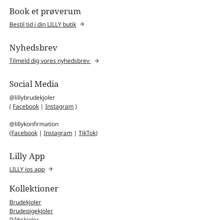
Book et prøverum
Bestil tid i din LILLY butik
Nyhedsbrev
Tilmeld dig vores nyhedsbrev
Social Media
@lillybrudekjoler
(
Facebook
|
Instagram
)
@lillykonfirmation
(
Facebook
|
Instagram
|
TikTok
)
Lilly App
LILLY ios app
Kollektioner
Brudekjoler
Brudepigekjoler
Dåbskjoler