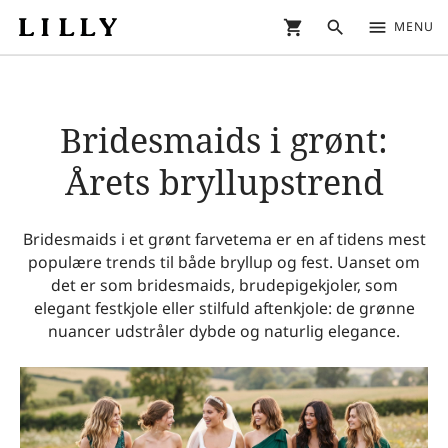
shopping_cart
search
menu
MENU
Bridesmaids i grønt:
Årets bryllupstrend
Bridesmaids i et grønt farvetema er en af tidens mest
populære trends til både bryllup og fest. Uanset om
det er som bridesmaids, brudepigekjoler, som
elegant festkjole eller stilfuld aftenkjole: de grønne
nuancer udstråler dybde og naturlig elegance.