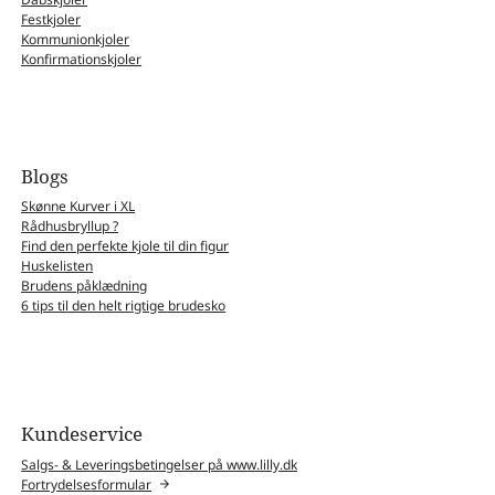
Festkjoler
Kommunionkjoler
Konfirmationskjoler
Blogs
Skønne Kurver i XL
Rådhusbryllup ?
Find den perfekte kjole til din figur
Huskelisten
Brudens påklædning
6 tips til den helt rigtige brudesko
Kundeservice
Salgs- & Leveringsbetingelser på www.lilly.dk
Fortrydelsesformular