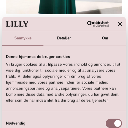
Stylingtips til grønne kjoler
Accessories: Guld, rosaguld eller champagne giver et
Samtykke
Detaljer
Om
eksklusivt touch
Blomster: Hvide, cremefarvede, rosétoner og
eukalyptus matcher perfekt
Denne hjemmeside bruger cookies
Makeup: Naturlige nuancer fremhæver det friske look
Vi bruger cookies til at tilpasse vores indhold og annoncer, til at
Sko: Nude eller metallic fuldender outfittet elegant
vise dig funktioner til sociale medier og til at analysere vores
trafik. Vi deler også oplysninger om din brug af vores
hjemmeside med vores partnere inden for sociale medier,
annonceringspartnere og analysepartnere. Vores partnere kan
kombinere disse data med andre oplysninger, du har givet dem,
eller som de har indsamlet fra din brug af deres tjenester.
Samtykkevalg
Nødvendig