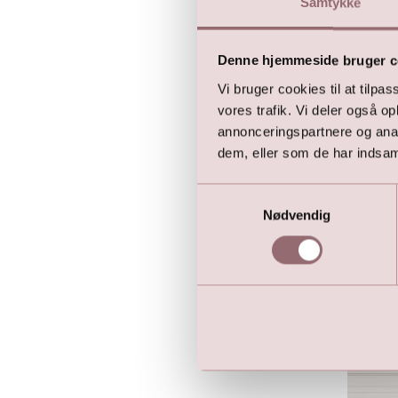
Samtykke
Denne hjemmeside bruger c
Kjole 
Vi bruger cookies til at tilpas
499,0
vores trafik. Vi deler også 
999,0
annonceringspartnere og anal
dem, eller som de har indsaml
Samtykkevalg
Nødvendig