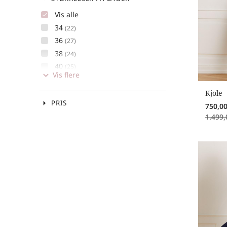
Vis alle
34
(22)
36
(27)
38
(24)
40
(25)
keyboard_arrow_down
42
(19)
44
Kjole
(12)
arrow_drop_down
PRIS
46
750,0
(1)
1.499,