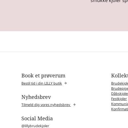
smukke kjoler spec
Book et prøverum
Kollek
Bestil tid i din LILLY butik
Brudekjol
Brudepige
Dåbskjole
Nyhedsbrev
Festkjoler
Kommunio
Tilmeld dig vores nyhedsbrev
Konfirmat
Social Media
@lillybrudekjoler