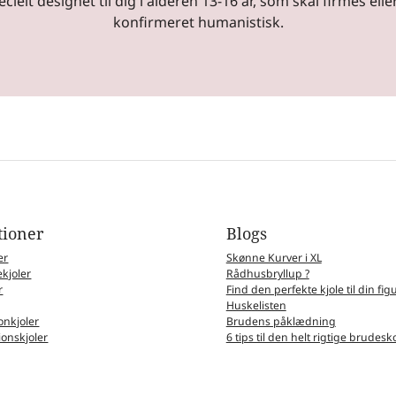
ielt designet til dig i alderen 13-16 år, som skal firmes eller
konfirmeret humanistisk.
tioner
Blogs
er
Skønne Kurver i XL
kjoler
Rådhusbryllup ?
r
Find den perfekte kjole til din fig
Huskelisten
nkjoler
Brudens påklædning
ionskjoler
6 tips til den helt rigtige brudesk