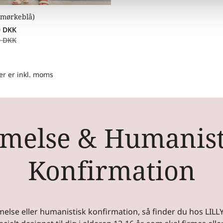
(mørkeblå)
0
DKK
0
DKK
ser er inkl. moms
rmelse & Humanist
Konfirmation
irmelse eller humanistisk konfirmation, så finder du hos LILLY