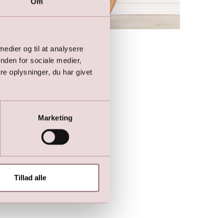
Om
Kjole (mørkeblå)
 medier og til at analysere
499,00
DKK
nden for sociale medier,
999,00
DKK
e oplysninger, du har givet
Marketing
Tillad alle