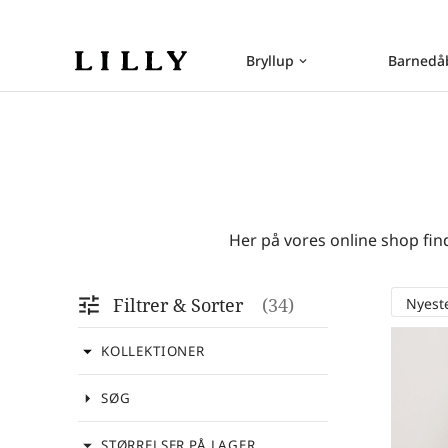
Bryllup
Barnedå
keyboard_arrow_down
Her på vores online shop find
tune
Filtrer & Sorter
34
arrow_drop_down
KOLLEKTIONER
arrow_drop_down
SØG
arrow_drop_down
STØRRELSER PÅ LAGER