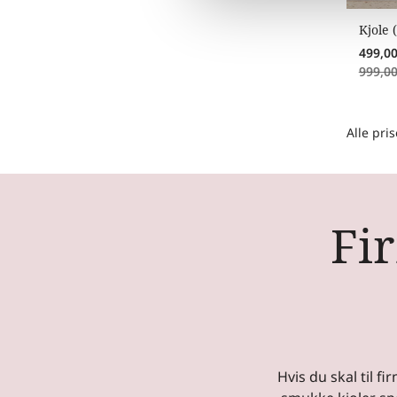
Kjole 
499,0
999,0
Alle pri
Fi
Hvis du skal til f