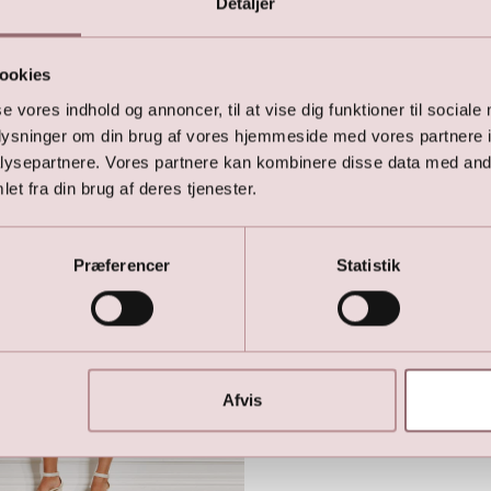
Detaljer
ookies
(mørkeblå)
Kjole (mørkeblå)
se vores indhold og annoncer, til at vise dig funktioner til sociale
0
DKK
499,00
DKK
oplysninger om din brug af vores hjemmeside med vores partnere i
0
DKK
999,00
DKK
ysepartnere. Vores partnere kan kombinere disse data med andr
et fra din brug af deres tjenester.
Præferencer
Statistik
Afvis