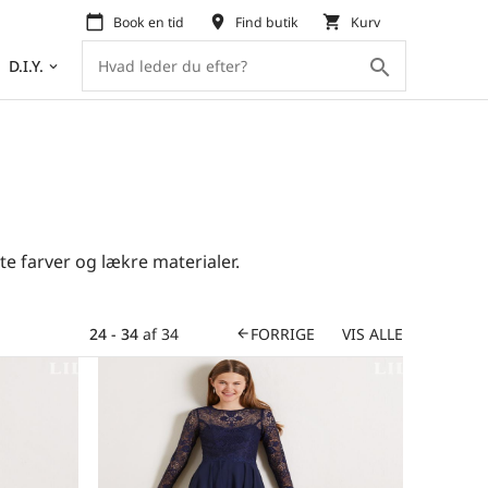
calendar_today
place
shopping_cart
Book en tid
Find butik
Kurv
search
D.I.Y.
keyboard_arrow_down
te farver og lækre materialer.
24 - 34
af
34
FORRIGE
VIS ALLE
arrow_back