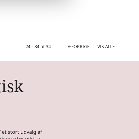
24 - 34
af
34
FORRIGE
VIS ALLE
arrow_back
isk
 et stort udvalg af