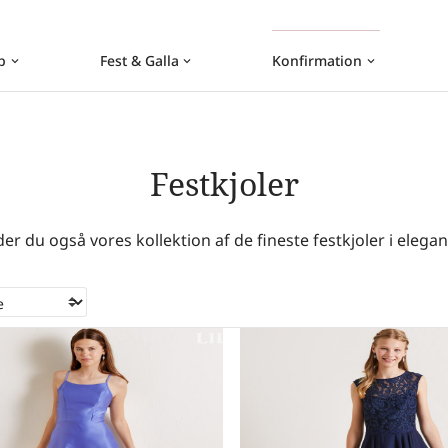
b
Fest & Galla
Konfirmation
keyboard_arrow_down
keyboard_arrow_down
keyboard_arrow_down
Festkjoler
er du også vores kollektion af de fineste festkjoler i elegan