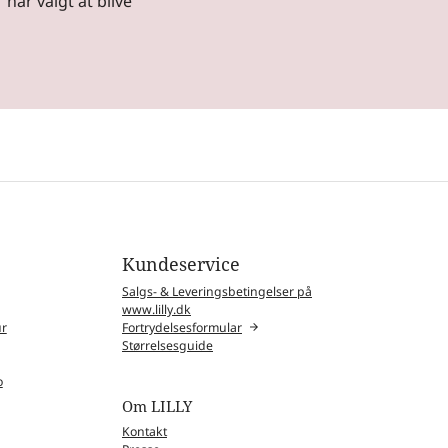
 har valgt at blive
Kundeservice
Salgs- & Leveringsbetingelser på
www.lilly.dk
ur
Fortrydelsesformular
Størrelsesguide
o
Om LILLY
Kontakt