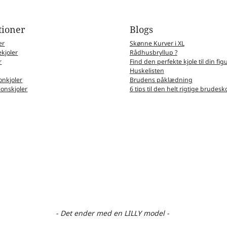
tioner
Blogs
er
Skønne Kurver i XL
kjoler
Rådhusbryllup ?
r
Find den perfekte kjole til din fig
Huskelisten
nkjoler
Brudens påklædning
ionskjoler
6 tips til den helt rigtige brudesk
- Det ender med en LILLY model -