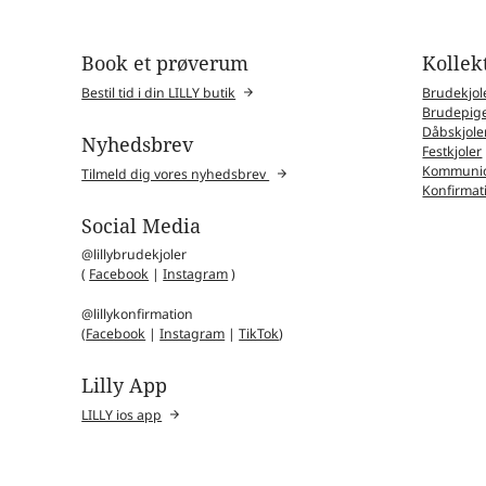
Book et prøverum
Kollek
Bestil tid i din LILLY butik
Brudekjol
Brudepige
Dåbskjole
Nyhedsbrev
Festkjoler
Kommunio
Tilmeld dig vores nyhedsbrev
Konfirmat
Social Media
@lillybrudekjoler
(
Facebook
|
Instagram
)
@lillykonfirmation
(
Facebook
|
Instagram
|
TikTok
)
Lilly App
LILLY ios app