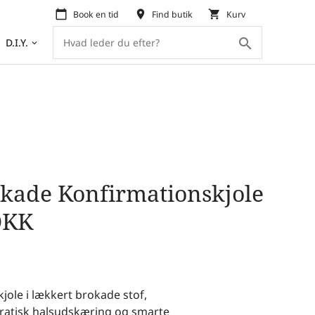
calendar_today
place
shopping_cart
Book en tid
Find butik
Kurv
search
D.I.Y.
keyboard_arrow_down
kade Konfirmationskjole
DKK
jole i lækkert brokade stof,
ratisk halsudskæring og smarte