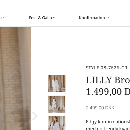
b
Fest & Galla
Konfirmation
keyboard_arrow_down
keyboard_arrow_down
keyboard_arrow_down
STYLE 08-7626-CR
LILLY Bro
1.499,00
2.499,00
DKK
Edgy konfirmationsk
med en trendy kvad