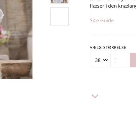
flæser i den knælan
Size Guide
VÆLG STØRRELSE
keyboard_arrow_down