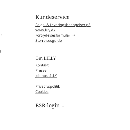
Kundeservice
Salgs- & Leveringsbetingelser på
www.lilly.dk
ur
Fortrydelsesformular
Størrelsesguide
o
Om LILLY
Kontakt
Presse
Job hos LILLY
Privatlivspolitik
Cookies
B2B-login »