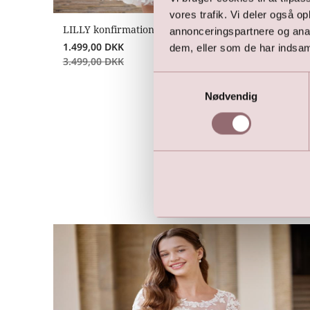
vores trafik. Vi deler også 
LILLY konfirmationskjole med dreamy blonder
annonceringspartnere og anal
1.499,00
DKK
dem, eller som de har indsaml
3.499,00
DKK
Samtykkevalg
Nødvendig