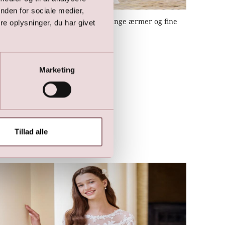
nden for sociale medier,
LILLY Konfirmationskjole med lange ærmer og fine
e oplysninger, du har givet
detaljer
1.499,00
DKK
2.699,00
DKK
Marketing
Tillad alle