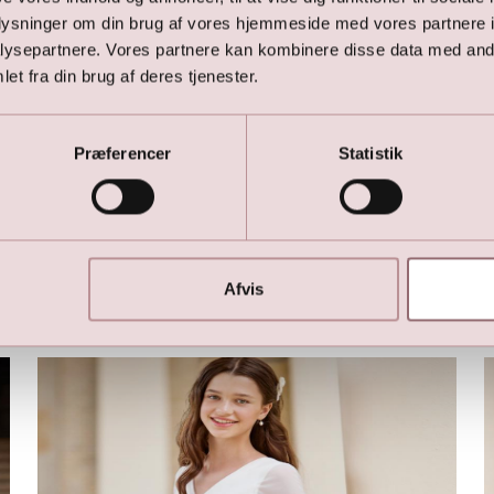
oplysninger om din brug af vores hjemmeside med vores partnere i
Sød LILLY Konfirmationskjole med flæser og
ysepartnere. Vores partnere kan kombinere disse data med andr
vingeærmer
et fra din brug af deres tjenester.
1.499,00
DKK
2.999,00
DKK
Præferencer
Statistik
Her er favoritterne
Afvis