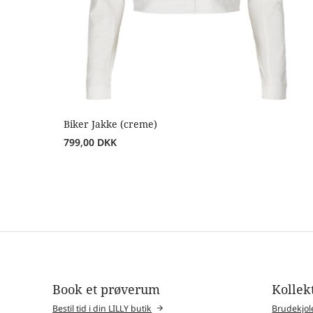
Biker Jakke (creme)
799,00
DKK
Book et prøverum
Kollek
Bestil tid i din LILLY butik
Brudekjol