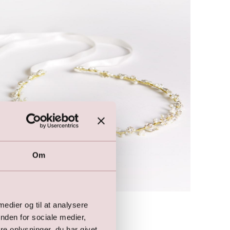
Om
Hårbånd
 medier og til at analysere
599,00
DKK
nden for sociale medier,
e oplysninger, du har givet