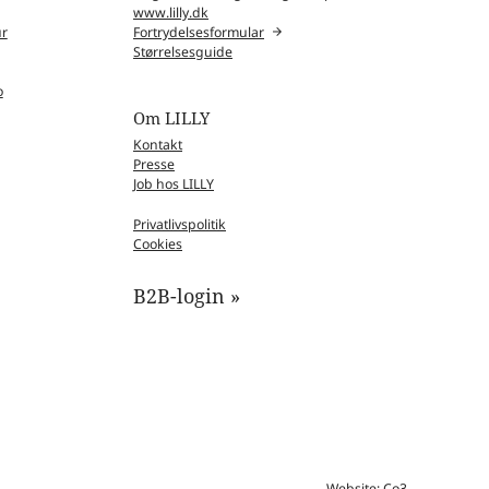
www.lilly.dk
ur
Fortrydelsesformular
Størrelsesguide
o
Om LILLY
Kontakt
Presse
Job hos LILLY
Privatlivspolitik
Cookies
B2B-login »
Website: Co3