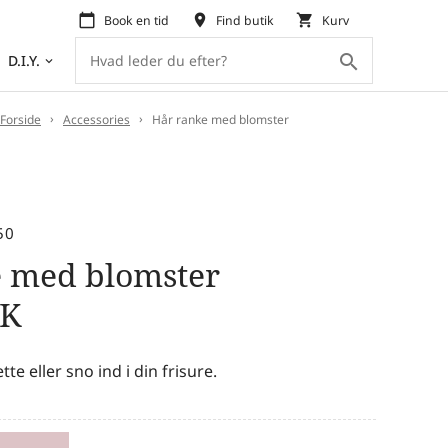
calendar_today
place
shopping_cart
Book en tid
Find butik
Kurv
search
D.I.Y.
keyboard_arrow_down
Forside
Accessories
Hår ranke med blomster
50
e med blomster
K
ette eller sno ind i din frisure.