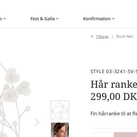
b
Fest & Galla
Konfirmation
keyboard_arrow_down
keyboard_arrow_down
keyboard_arrow_down
Tilbage
Du er her:
STYLE 03-3241-SV-
Hår rank
299,00
DK
Fin hårranke til at fl