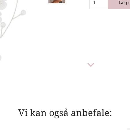
Læg i
keyboard_arrow_down
Vi kan også anbefale: