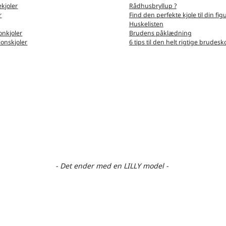
kjoler
Rådhusbryllup ?
r
Find den perfekte kjole til din fig
Huskelisten
nkjoler
Brudens påklædning
ionskjoler
6 tips til den helt rigtige brudesk
- Det ender med en LILLY model -