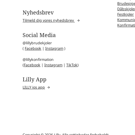
Brudepige
Dåbskjole
Nyhedsbrev
Festkjoler
Kommunio
Tilmeld dig vores nyhedsbrev
Konfirmat
Social Media
@lillybrudekjoler
(
Facebook
|
Instagram
)
@lillykonfirmation
(
Facebook
|
Instagram
|
TikTok
)
Lilly App
LILLY ios app
Copyright © 2026 Lilly. Alle rettigheder forbeholdt.