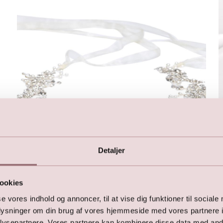
Detaljer
ookies
Hårbånd med satin bindebånd
se vores indhold og annoncer, til at vise dig funktioner til sociale
699,00
DKK
oplysninger om din brug af vores hjemmeside med vores partnere i
ysepartnere. Vores partnere kan kombinere disse data med andr