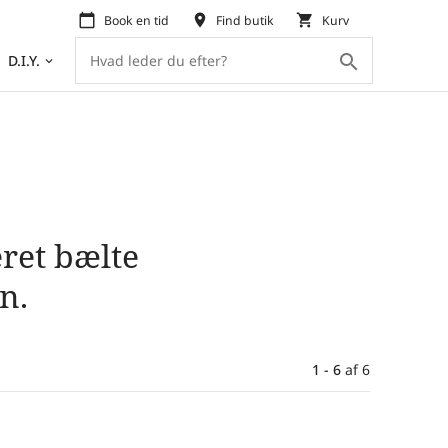
calendar_today
place
shopping_cart
Book en tid
Find butik
Kurv
search
D.I.Y.
keyboard_arrow_down
ret bælte
n.
1 - 6
af
6