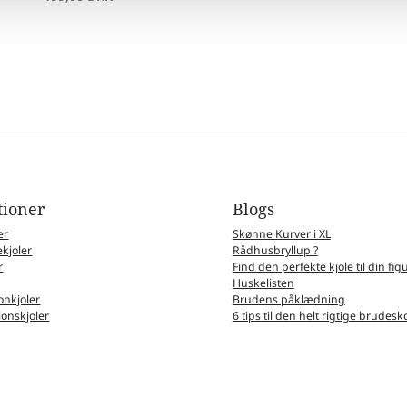
tioner
Blogs
er
Skønne Kurver i XL
kjoler
Rådhusbryllup ?
r
Find den perfekte kjole til din fig
Huskelisten
nkjoler
Brudens påklædning
ionskjoler
6 tips til den helt rigtige brudesk