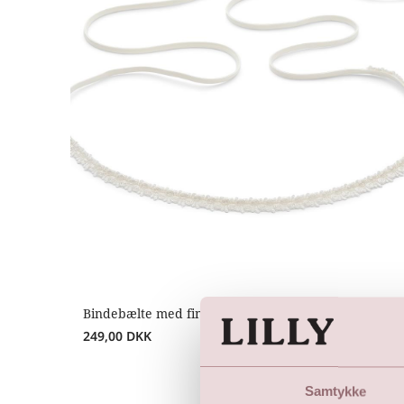
Bindebælte med fin blonde i taljestykket
249,00
DKK
Samtykke