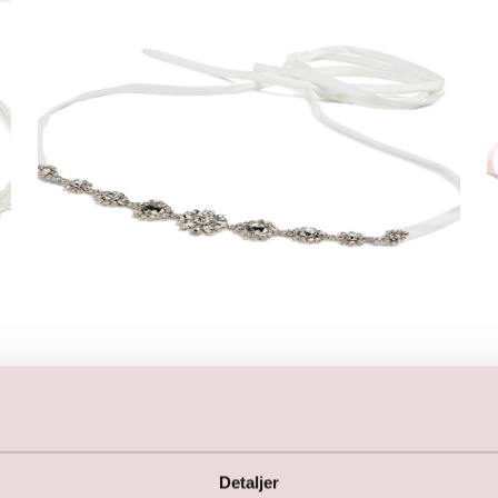
Glimmer bælte (creme)
199,00
DKK
399,00
DKK
Detaljer