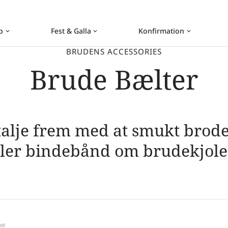
b
Fest & Galla
Konfirmation
keyboard_arrow_down
keyboard_arrow_down
keyboard_arrow_down
BRUDENS ACCESSORIES
Brude Bælter
 talje frem med at smukt brode
ller bindebånd om brudekjole