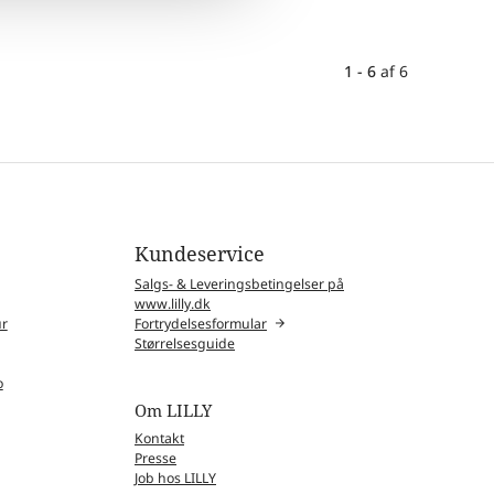
1 - 6
af
6
Kundeservice
Salgs- & Leveringsbetingelser på
www.lilly.dk
ur
Fortrydelsesformular
Størrelsesguide
o
Om LILLY
Kontakt
Presse
Job hos LILLY