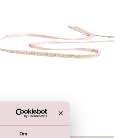
Glimmer bælte (rosa)
199,00
DKK
399,00
DKK
Om