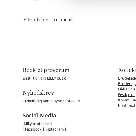
Alle priser er inkl. moms
Book et prøverum
Kollek
Bestil tid i din LILLY butik
Brudekjol
Brudepige
Dåbskjole
Nyhedsbrev
Festkjoler
Kommunio
Tilmeld dig vores nyhedsbrev
Konfirmat
Social Media
@lillybrudekjoler
(
Facebook
|
Instagram
)