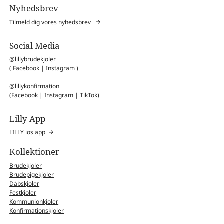
Nyhedsbrev
Tilmeld dig vores nyhedsbrev
Social Media
@lillybrudekjoler
(
Facebook
|
Instagram
)
@lillykonfirmation
(
Facebook
|
Instagram
|
TikTok
)
Lilly App
LILLY ios app
Kollektioner
Brudekjoler
Brudepigekjoler
Dåbskjoler
Festkjoler
Kommunionkjoler
Konfirmationskjoler