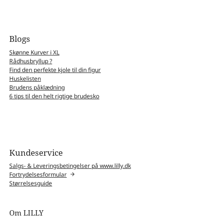
Blogs
Skønne Kurver i XL
Rådhusbryllup ?
Find den perfekte kjole til din figur
Huskelisten
Brudens påklædning
6 tips til den helt rigtige brudesko
Kundeservice
Salgs- & Leveringsbetingelser på www.lilly.dk
Fortrydelsesformular
Størrelsesguide
Om LILLY