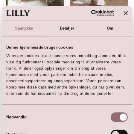
Satinbolero med 3/4-ærmer
Lang Brude Kappe
(creme)
999,00
DKK
699,00
DKK
Samtykke
Detaljer
Om
Denne hjemmeside bruger cookies
Vi bruger cookies til at tilpasse vores indhold og annoncer, til at
vise dig funktioner til sociale medier og til at analysere vores
trafik. Vi deler også oplysninger om din brug af vores
hjemmeside med vores partnere inden for sociale medier,
annonceringspartnere og analysepartnere. Vores partnere kan
kombinere disse data med andre oplysninger, du har givet dem,
eller som de har indsamlet fra din brug af deres tjenester.
Blonde jakke i biker snit
999,00
DKK
Samtykkevalg
Nødvendig