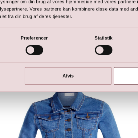
oplysninger om din brug af vores hjemmeside med vores partnere i
e
Lilly Glitter Top - Cream
ysepartnere. Vores partnere kan kombinere disse data med andr
499,00
DKK
et fra din brug af deres tjenester.
1.299,00
DKK
Præferencer
Statistik
Her er favoritterne
Afvis