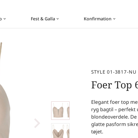
b
Fest & Galla
Konfirmation
keyboard_arrow_down
keyboard_arrow_down
keyboard_arrow_down
STYLE 01-3817-NU
Foer Top
Elegant foer top me
ryg bagtil – perfekt
blondeoverdele. De 
glatte pasform sikre
tøjet.