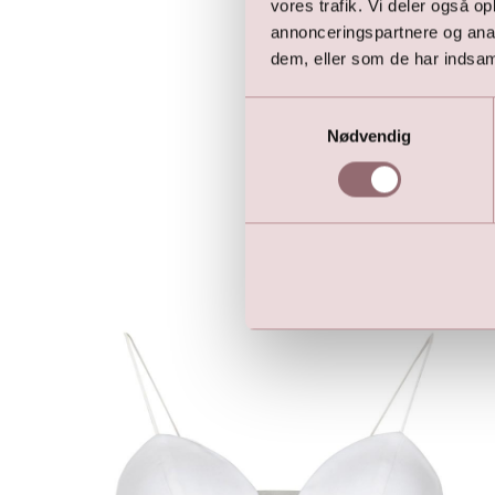
vores trafik. Vi deler også 
Lilly Glitter Top - Nud
annonceringspartnere og anal
499,00
DKK
dem, eller som de har indsaml
1.299,00
DKK
Samtykkevalg
Nødvendig