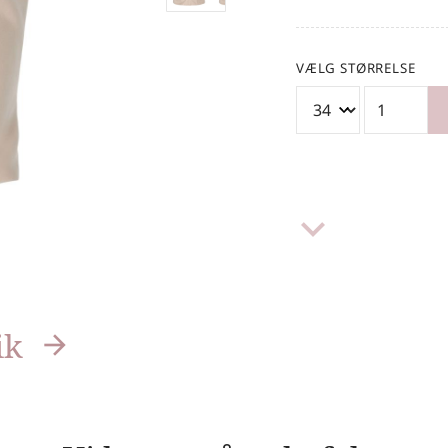
VÆLG STØRRELSE
keyboard_arrow_down
ik