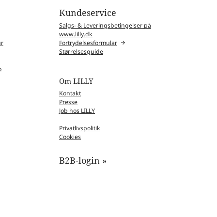
Kundeservice
Salgs- & Leveringsbetingelser på
www.lilly.dk
ur
Fortrydelsesformular
Størrelsesguide
o
Om LILLY
Kontakt
Presse
Job hos LILLY
Privatlivspolitik
Cookies
B2B-login »