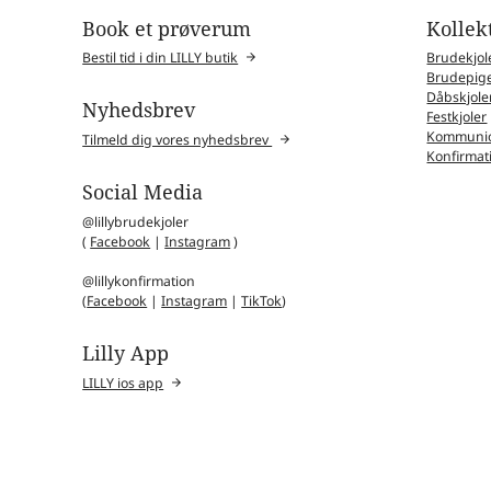
Book et prøverum
Kollek
Bestil tid i din LILLY butik
Brudekjol
Brudepige
Dåbskjole
Nyhedsbrev
Festkjoler
Kommunio
Tilmeld dig vores nyhedsbrev
Konfirmat
Social Media
@lillybrudekjoler
(
Facebook
|
Instagram
)
@lillykonfirmation
(
Facebook
|
Instagram
|
TikTok
)
Lilly App
LILLY ios app