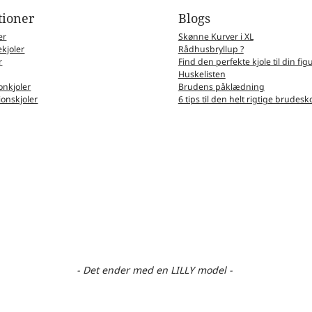
tioner
Blogs
er
Skønne Kurver i XL
kjoler
Rådhusbryllup ?
r
Find den perfekte kjole til din fig
Huskelisten
nkjoler
Brudens påklædning
ionskjoler
6 tips til den helt rigtige brudesk
- Det ender med en LILLY model -