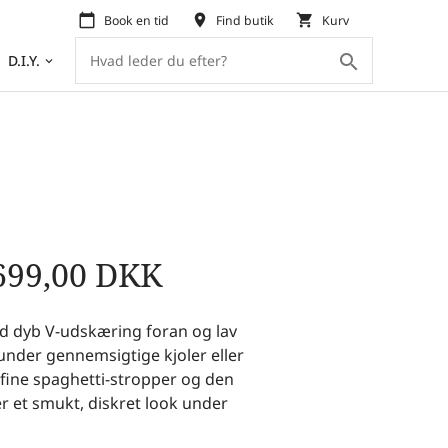
calendar_today
place
shopping_cart
Book en tid
Find butik
Kurv
search
D.I.Y.
keyboard_arrow_down
699,00
DKK
d dyb V-udskæring foran og lav
 under gennemsigtige kjoler eller
fine spaghetti-stropper og den
r et smukt, diskret look under