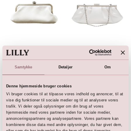
Yndig brude håndtaske i
Taske med metal lukning
satin med glimmer
599,00
DKK
knaplukning
599,00
DKK
Samtykke
Detaljer
Om
Denne hjemmeside bruger cookies
Vi bruger cookies til at tilpasse vores indhold og annoncer, til at
vise dig funktioner til sociale medier og til at analysere vores
Her er favoritterne
trafik. Vi deler også oplysninger om din brug af vores
hjemmeside med vores partnere inden for sociale medier,
annonceringspartnere og analysepartnere. Vores partnere kan
kombinere disse data med andre oplysninger, du har givet dem,
eller som de har indsamlet fra din brug af deres tjenester.