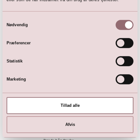
Samtykkevalg
Nødvendig
Præferencer
Jeans Jakke (blue)
Cardigan (creme)
699,00
DKK
599,00
DKK
Statistik
Marketing
Tillad alle
Afvis