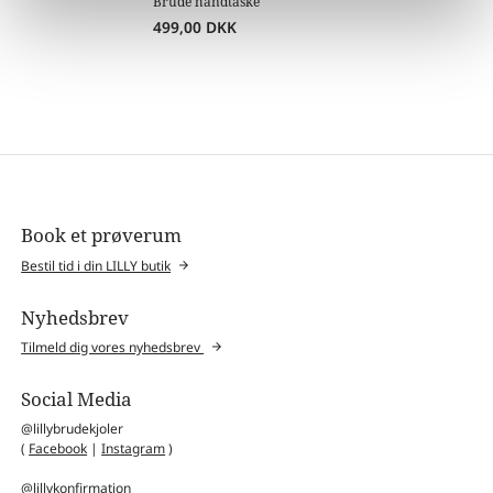
Brude håndtaske
499,00
DKK
Book et prøverum
Bestil tid i din LILLY butik
Nyhedsbrev
Tilmeld dig vores nyhedsbrev
Social Media
@lillybrudekjoler
(
Facebook
|
Instagram
)
@lillykonfirmation