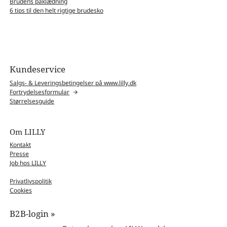
Brudens påklædning
6 tips til den helt rigtige brudesko
Kundeservice
Salgs- & Leveringsbetingelser på www.lilly.dk
Fortrydelsesformular
Størrelsesguide
Om LILLY
Kontakt
Presse
Job hos LILLY
Privatlivspolitik
Cookies
B2B-login »