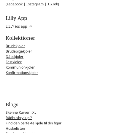
(
Facebook
|
Instagram
|
TikTok
)
Lilly App
LILLY ios app
Kollektioner
Brudekjoler
Brudepigekjoler
Dåbskjoler
Festkjoler
Kommunionkjoler
Konfirmationskjoler
Blogs
Skønne Kurver i XL
Rådhusbryllup ?
Find den perfekte kjole til din figur
Huskelisten