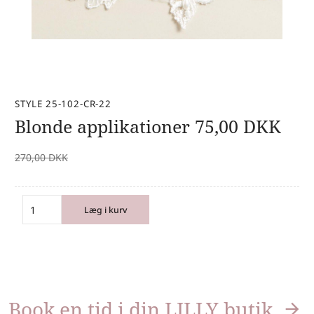
STYLE 25-102-CR-22
Blonde applikationer
75,00
DKK
270,00
DKK
Læg i kurv
Book en tid i din LILLY butik