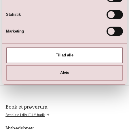
Statistik
Marketing
Blonde applikationer
75,00
DKK
Tillad alle
285,00
DKK
Afvis
Book et prøverum
Bestil tid i din LILLY butik
Nyhedsbrev