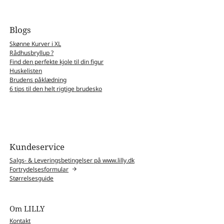
Blogs
Skønne Kurver i XL
Rådhusbryllup ?
Find den perfekte kjole til din figur
Huskelisten
Brudens påklædning
6 tips til den helt rigtige brudesko
Kundeservice
Salgs- & Leveringsbetingelser på www.lilly.dk
Fortrydelsesformular
Størrelsesguide
Om LILLY
Kontakt