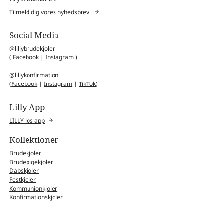
Tilmeld dig vores nyhedsbrev
Social Media
@lillybrudekjoler
(
Facebook
|
Instagram
)
@lillykonfirmation
(
Facebook
|
Instagram
|
TikTok
)
Lilly App
LILLY ios app
Kollektioner
Brudekjoler
Brudepigekjoler
Dåbskjoler
Festkjoler
Kommunionkjoler
Konfirmationskjoler