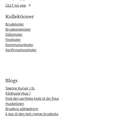
LILLY ios app
Kollektioner
Brudekjoler
Brudepigekjoler
Dåbskjoler
Festkjoler
Kommunionkjoler
Konfirmationskjoler
Blogs
Skønne Kurver i XL
Rådhusbryllup ?
Find den perfekte kjole til din figur
Huskelisten
Brudens påklædning
6 tips til den helt rigtige brudesko