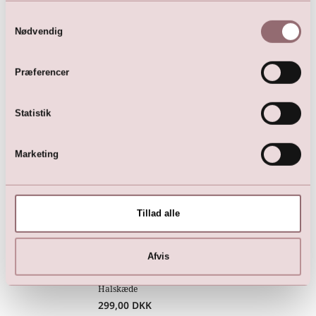
Samtykkevalg
Nødvendig
Præferencer
Blonde (26 cm)
Blonde (23 cm)
99,00
DKK
99,00
DKK
Statistik
Marketing
Tillad alle
Afvis
Halskæde
299,00
DKK