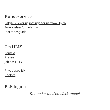
Kundeservice
Salgs- & Leveringsbetingelser på www.lilly.dk
Fortrydelsesformular
Størrelsesguide
Om LILLY
Kontakt
Presse
Job hos LILLY
Privatlivspolitik
Cookies
B2B-login »
- Det ender med en LILLY model -