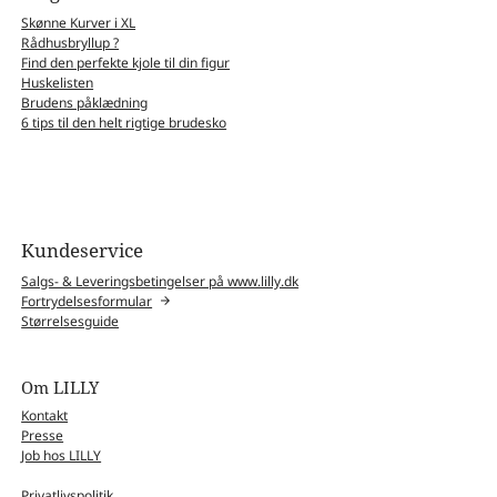
Skønne Kurver i XL
Rådhusbryllup ?
Find den perfekte kjole til din figur
Huskelisten
Brudens påklædning
6 tips til den helt rigtige brudesko
Kundeservice
Salgs- & Leveringsbetingelser på www.lilly.dk
Fortrydelsesformular
Størrelsesguide
Om LILLY
Kontakt
Presse
Job hos LILLY
Privatlivspolitik