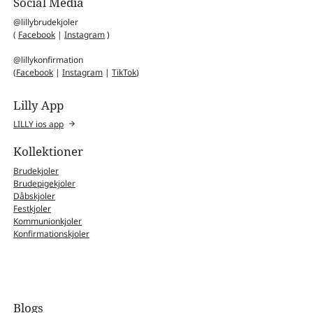
Social Media
@lillybrudekjoler
(
Facebook
|
Instagram
)
@lillykonfirmation
(
Facebook
|
Instagram
|
TikTok
)
Lilly App
LILLY ios app
Kollektioner
Brudekjoler
Brudepigekjoler
Dåbskjoler
Festkjoler
Kommunionkjoler
Konfirmationskjoler
Blogs