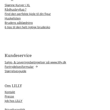
Skønne Kurver i XL
Rådhusbryllup ?
Find den perfekte kjole til din figur
Huskelisten
Brudens påklædning
6 tips til den helt rigtige brudesko
Kundeservice
Salgs- & Leveringsbetingelser på www.lilly.dk
Fortrydelsesformular
Størrelsesguide
Om LILLY
Kontakt
Presse
Job hos LILLY
Privatlivspolitik