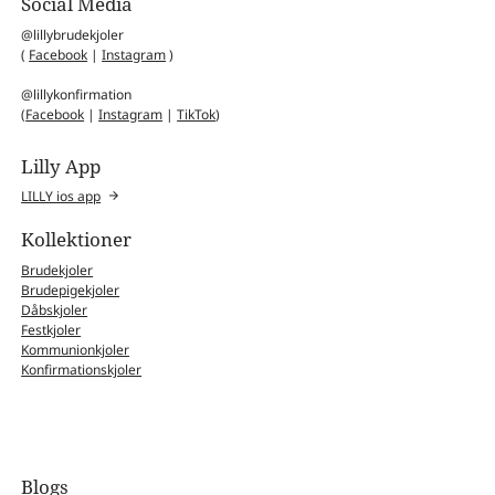
Social Media
@lillybrudekjoler
(
Facebook
|
Instagram
)
@lillykonfirmation
(
Facebook
|
Instagram
|
TikTok
)
Lilly App
LILLY ios app
Kollektioner
Brudekjoler
Brudepigekjoler
Dåbskjoler
Festkjoler
Kommunionkjoler
Konfirmationskjoler
Blogs