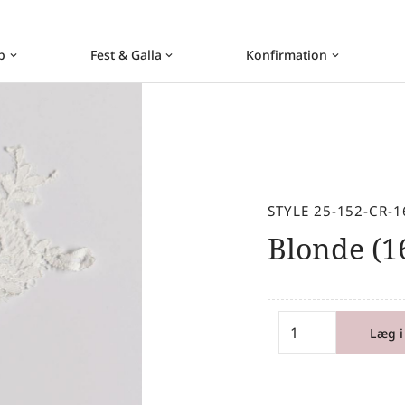
b
Fest & Galla
Konfirmation
keyboard_arrow_down
keyboard_arrow_down
keyboard_arrow_down
STYLE 25-152-CR-1
Blonde (1
Læg i