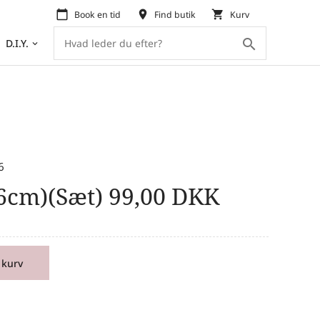
calendar_today
place
shopping_cart
Book en tid
Find butik
Kurv
search
D.I.Y.
keyboard_arrow_down
6
6cm)(Sæt)
99,00
DKK
 kurv