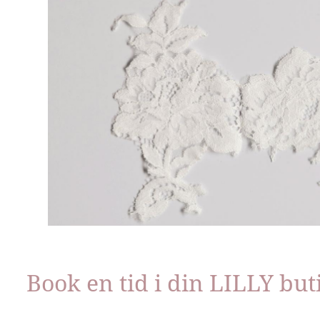
Book en tid i din LILLY but