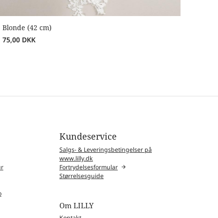
Blonde (42 cm)
75,00
DKK
Kundeservice
Salgs- & Leveringsbetingelser på
www.lilly.dk
ur
Fortrydelsesformular
Størrelsesguide
o
Om LILLY
Kontakt