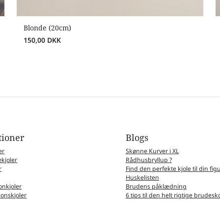
Blonde (20cm)
150,00
DKK
tioner
Blogs
er
Skønne Kurver i XL
kjoler
Rådhusbryllup ?
r
Find den perfekte kjole til din fig
Huskelisten
nkjoler
Brudens påklædning
ionskjoler
6 tips til den helt rigtige brudesk