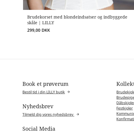
Brudekorset med blondeindsatser og indbyggede
skåle | LILLY
299,00
DKK
Book et prøverum
Kollek
Bestil tid i din LILLY butik
Brudekjol
Brudepige
Dåbskjole
Nyhedsbrev
Festkjoler
Kommunio
Tilmeld dig vores nyhedsbrev
Konfirmat
Social Media