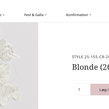
b
Fest & Galla
Konfirmation
keyboard_arrow_down
keyboard_arrow_down
keyboard_arrow_down
STYLE 25-155-CR-2
Blonde (2
Læg i