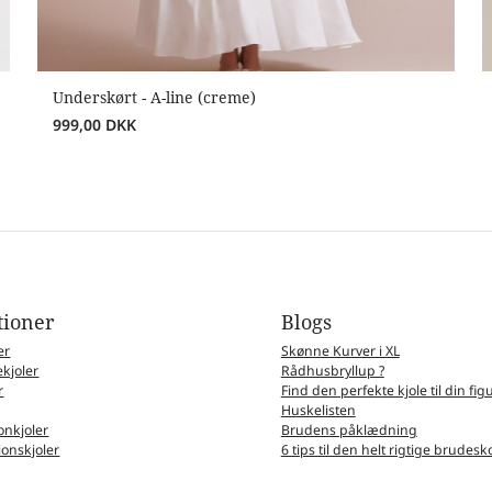
Underskørt - A-line (creme)
999,00
DKK
tioner
Blogs
er
Skønne Kurver i XL
kjoler
Rådhusbryllup ?
r
Find den perfekte kjole til din fig
Huskelisten
nkjoler
Brudens påklædning
ionskjoler
6 tips til den helt rigtige brudesk