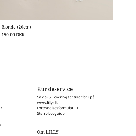
Blonde (20cm)
150,00
DKK
Kundeservice
Salgs- & Leveringsbetingelser på
www.lilly.dk
ur
Fortrydelsesformular
Størrelsesguide
o
Om LILLY