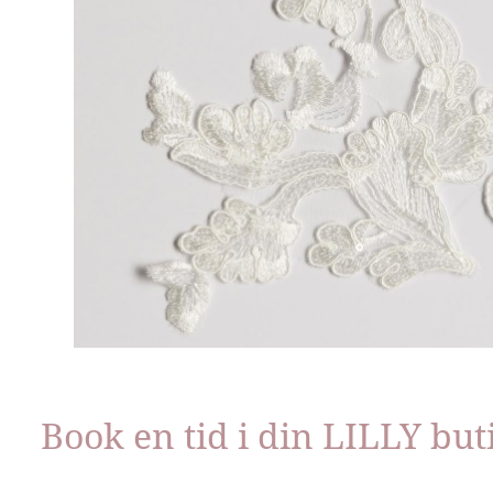
Book en tid i din LILLY but