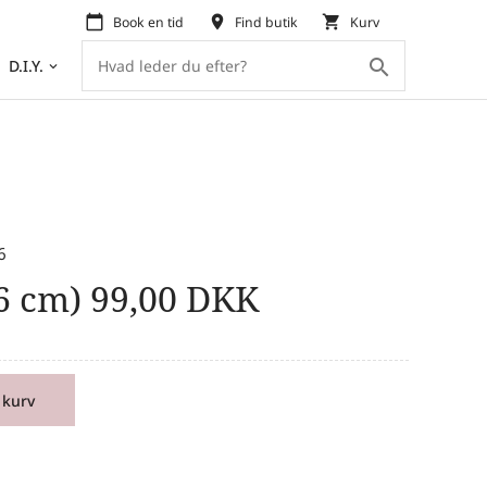
calendar_today
place
shopping_cart
Book en tid
Find butik
Kurv
search
D.I.Y.
keyboard_arrow_down
6
6 cm)
99,00
DKK
 kurv