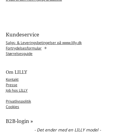
Kundeservice
Salgs- & Leveringsbetingelser på www.lilly.dk
Fortrydelsesformular
Størrelsesguide
Om LILLY
Kontakt
Presse
Job hos LILLY
Privatlivspolitik
Cookies
B2B-login »
- Det ender med en LILLY model -