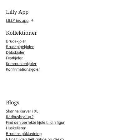
Lilly App
LILLY ios app
Kollektioner
Brudekjoler
Brudepigekjoler
Dåbskjoler
Festkjoler
Kommunionkjoler
Konfirmationskjoler
Blogs
Skønne Kurver i XL
Rådhusbryllup ?
Find den perfekte kjole til din figur
Huskelisten
Brudens påklædning
6 tips til den helt rigtige brudesko