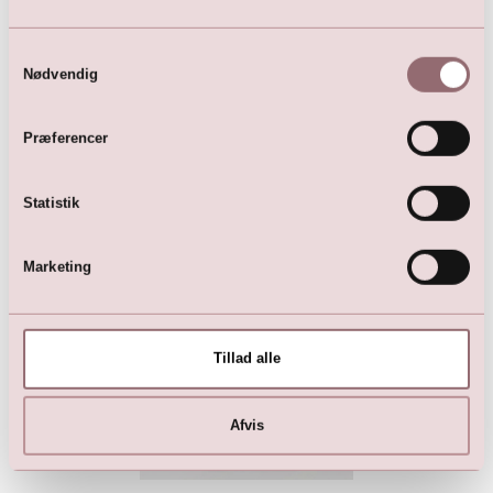
Samtykkevalg
Nødvendig
Præferencer
Øreringe
Blonde (19 cm)
Statistik
399,00
DKK
139,00
DKK
Marketing
Tillad alle
Afvis