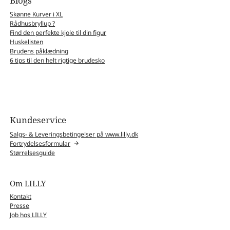
Blogs
Skønne Kurver i XL
Rådhusbryllup ?
Find den perfekte kjole til din figur
Huskelisten
Brudens påklædning
6 tips til den helt rigtige brudesko
Kundeservice
Salgs- & Leveringsbetingelser på www.lilly.dk
Fortrydelsesformular
Størrelsesguide
Om LILLY
Kontakt
Presse
Job hos LILLY