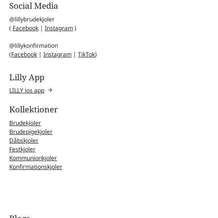
Social Media
@lillybrudekjoler
(
Facebook
|
Instagram
)
@lillykonfirmation
(
Facebook
|
Instagram
|
TikTok
)
Lilly App
LILLY ios app
Kollektioner
Brudekjoler
Brudepigekjoler
Dåbskjoler
Festkjoler
Kommunionkjoler
Konfirmationskjoler