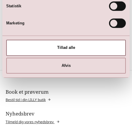
Statistik
Marketing
Jeans Jakke (creme)
Blonde (26 cm)
349,00
DKK
75,00
DKK
Tillad alle
Afvis
Book et prøverum
Bestil tid i din LILLY butik
Nyhedsbrev
Tilmeld dig vores nyhedsbrev