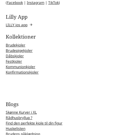
(
Facebook
|
Instagram
|
TikTok
)
Lilly App
LILLY ios app
Kollektioner
Brudekjoler
Brudepigekjoler
Dåbskjoler
Festkjoler
Kommunionkjoler
Konfirmationskjoler
Blogs
Skønne Kurver i XL
Rådhusbryllup ?
Find den perfekte kjole til din figur
Huskelisten
Brudens påklædning