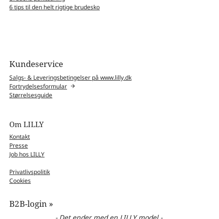
6 tips til den helt rigtige brudesko
Kundeservice
Salgs- & Leveringsbetingelser på www.lilly.dk
Fortrydelsesformular
Størrelsesguide
Om LILLY
Kontakt
Presse
Job hos LILLY
Privatlivspolitik
Cookies
B2B-login »
- Det ender med en LILLY model -