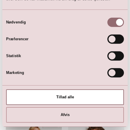
Samtykkevalg
Nødvendig
Præferencer
Statistik
Brudepigekjole (creme)
599,00
DKK
1.150,00
DKK
Marketing
Tillad alle
Her er favoritterne
Afvis