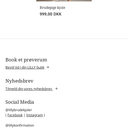
Brudepige kjole
999,00
DKK
Book et prøverum
Bestil tid i din LILLY butik
Nyhedsbrev
Tilmeld dig vores nyhedsbrev
Social Media
@lillybrudekjoler
(
Facebook
|
Instagram
)
@lillykonfirmation