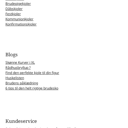
Brudepigekjoler
Dåbskjoler
Festkjoler
Kommunionkjoler
Konfirmationskjoler
Blogs
Skønne Kurver i XL
Rådhusbryllup ?
Find den perfekte kjole til din figur
Huskelisten
Brudens påklædning
6 tips til den helt rigtige brudesko
Kundeservice