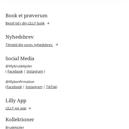
Book et prøverum
Bestil tid i din LILLY butik
Nyhedsbrev
Tilmeld dig vores nyhedsbrev
Social Media
@lillybrudekjoler
(
Facebook
|
Instagram
)
@lillykonfirmation
(
Facebook
|
Instagram
|
TikTok
)
Lilly App
LILLY ios app
Kollektioner
Brudekjoler