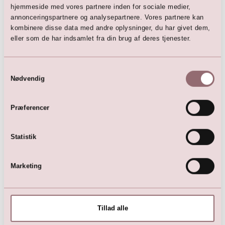
6.999,00
DKK
6.999,00
DKK
hjemmeside med vores partnere inden for sociale medier,
annonceringspartnere og analysepartnere. Vores partnere kan
kombinere disse data med andre oplysninger, du har givet dem,
eller som de har indsamlet fra din brug af deres tjenester.
Samtykkevalg
Nødvendig
Præferencer
LILLY Brudekjole i stretch
LILLY Brudekjole
Statistik
blonde
5.499,00
DKK
5.899,00
DKK
Marketing
Tillad alle