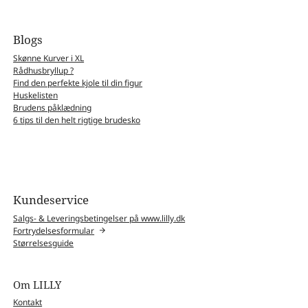
Blogs
Skønne Kurver i XL
Rådhusbryllup ?
Find den perfekte kjole til din figur
Huskelisten
Brudens påklædning
6 tips til den helt rigtige brudesko
Kundeservice
Salgs- & Leveringsbetingelser på www.lilly.dk
Fortrydelsesformular
Størrelsesguide
Om LILLY
Kontakt