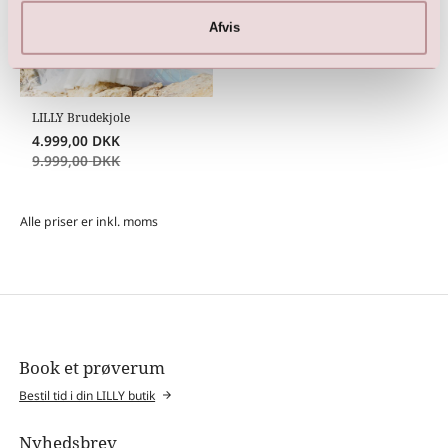
Afvis
LILLY Brudekjole
4.999,00
DKK
9.999,00
DKK
Alle priser er inkl. moms
Book et prøverum
Bestil tid i din LILLY butik
Nyhedsbrev