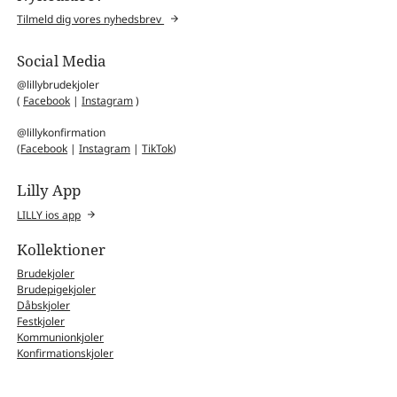
Tilmeld dig vores nyhedsbrev
Social Media
@lillybrudekjoler
(
Facebook
|
Instagram
)
@lillykonfirmation
(
Facebook
|
Instagram
|
TikTok
)
Lilly App
LILLY ios app
Kollektioner
Brudekjoler
Brudepigekjoler
Dåbskjoler
Festkjoler
Kommunionkjoler
Konfirmationskjoler