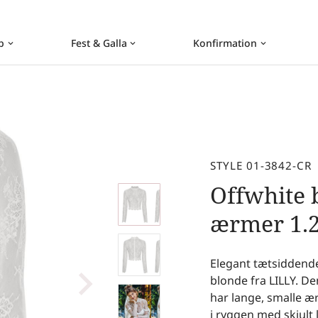
b
Fest & Galla
Konfirmation
keyboard_arrow_down
keyboard_arrow_down
keyboard_arrow_down
STYLE 01-3842-CR
Offwhite 
ærmer
1.
Elegant tætsiddende
blonde fra LILLY. D
har lange, smalle ær
i ryggen med skjult