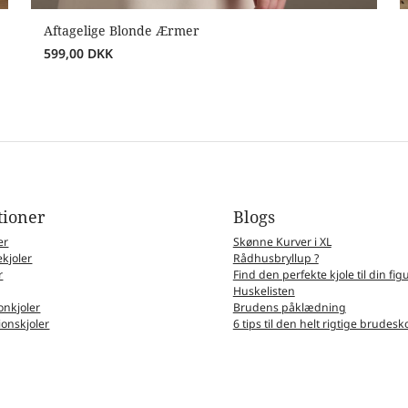
Aftagelige Blonde Ærmer
599,00
DKK
tioner
Blogs
er
Skønne Kurver i XL
kjoler
Rådhusbryllup ?
r
Find den perfekte kjole til din fig
Huskelisten
nkjoler
Brudens påklædning
ionskjoler
6 tips til den helt rigtige brudesk