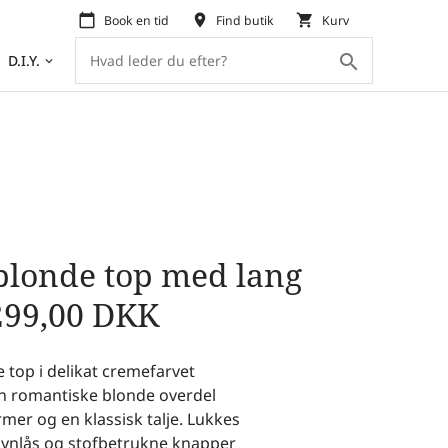
calendar_today
place
shopping_cart
Book en tid
Find butik
Kurv
search
D.I.Y.
keyboard_arrow_down
blonde top med lang
299,00
DKK
 top i delikat cremefarvet
en romantiske blonde overdel
mer og en klassisk talje. Lukkes
 lynlås og stofbetrukne knapper