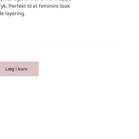
ryk. Perfekt til et feminint look
 layering.
Læg i kurv