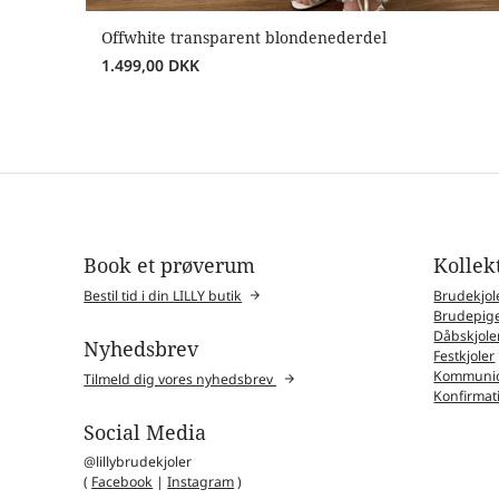
Offwhite transparent blondenederdel
1.499,00
DKK
Book et prøverum
Kollek
Bestil tid i din LILLY butik
Brudekjol
Brudepige
Dåbskjole
Nyhedsbrev
Festkjoler
Kommunio
Tilmeld dig vores nyhedsbrev
Konfirmat
Social Media
@lillybrudekjoler
(
Facebook
|
Instagram
)