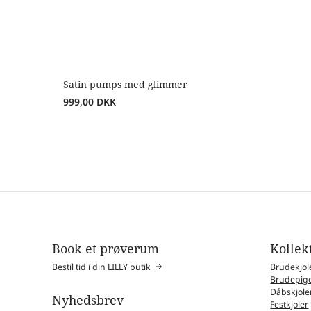
Satin pumps med glimmer
999,00
DKK
Book et prøverum
Kollek
Bestil tid i din LILLY butik
Brudekjol
Brudepige
Dåbskjole
Nyhedsbrev
Festkjoler