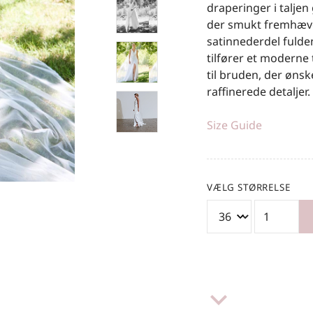
draperinger i taljen
der smukt fremhæve
satinnederdel fulde
tilfører et moderne 
til bruden, der øns
raffinerede detaljer.
Size Guide
VÆLG STØRRELSE
keyboard_arrow_down