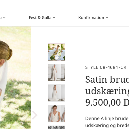
b
Fest & Galla
Konfirmation
keyboard_arrow_down
keyboard_arrow_down
keyboard_arrow_down
STYLE 08-4681-CR
Satin brud
udskæring,
9.500,00
Denne A-linje brudek
udskæring og brede