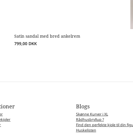
Satin sandal med bred ankelrem
799,00
DKK
tioner
Blogs
er
Skønne Kurver i XL
kjoler
Rådhusbryllup ?
r
Find den perfekte kjole til din fig
Huskelisten