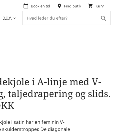
calendar_today
place
shopping_cart
Book en tid
Find butik
Kurv
search
D.I.Y.
keyboard_arrow_down
ekjole i A-linje med V-
 taljedrapering og slids.
DKK
jole i satin har en feminin V-
 skulderstropper. De diagonale