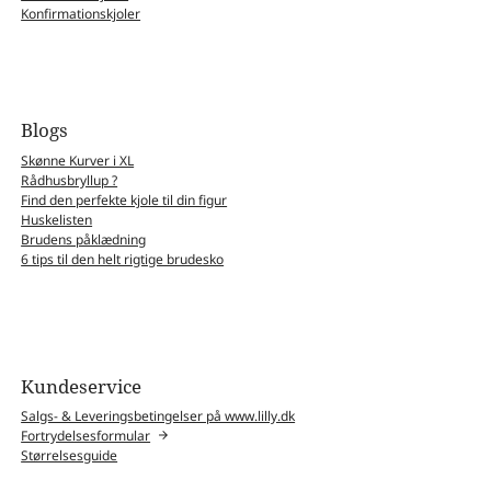
Konfirmationskjoler
Blogs
Skønne Kurver i XL
Rådhusbryllup ?
Find den perfekte kjole til din figur
Huskelisten
Brudens påklædning
6 tips til den helt rigtige brudesko
Kundeservice
Salgs- & Leveringsbetingelser på www.lilly.dk
Fortrydelsesformular
Størrelsesguide