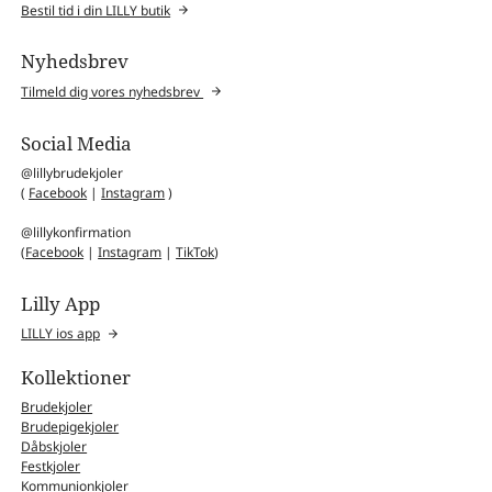
Bestil tid i din LILLY butik
Nyhedsbrev
Tilmeld dig vores nyhedsbrev
Social Media
@lillybrudekjoler
(
Facebook
|
Instagram
)
@lillykonfirmation
(
Facebook
|
Instagram
|
TikTok
)
Lilly App
LILLY ios app
Kollektioner
Brudekjoler
Brudepigekjoler
Dåbskjoler
Festkjoler
Kommunionkjoler