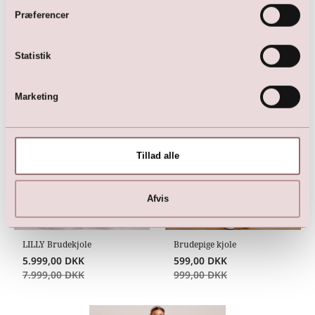
Præferencer
Statistik
Her er favoritterne
Marketing
Tillad alle
Afvis
LILLY Brudekjole
Brudepige kjole
5.999,00
DKK
599,00
DKK
7.999,00
DKK
999,00
DKK