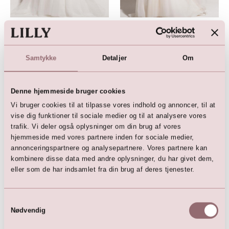
LILLY Brudekjole
Passions by LILLY Brudekjole
11.999,00
DKK
4.999,00
DKK
5.999,00
DKK
Samtykke
Detaljer
Om
Denne hjemmeside bruger cookies
Vi bruger cookies til at tilpasse vores indhold og annoncer, til at
vise dig funktioner til sociale medier og til at analysere vores
trafik. Vi deler også oplysninger om din brug af vores
hjemmeside med vores partnere inden for sociale medier,
annonceringspartnere og analysepartnere. Vores partnere kan
kombinere disse data med andre oplysninger, du har givet dem,
eller som de har indsamlet fra din brug af deres tjenester.
LILLY Bridalgown
4.999,00
DKK
Samtykkevalg
10.999,00
DKK
Nødvendig