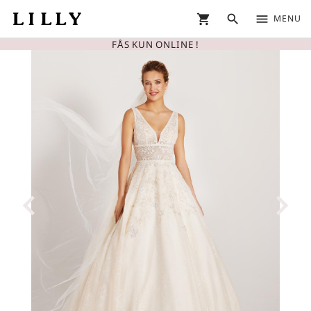
shopping_cart
search
menu
MENU
FÅS KUN ONLINE !