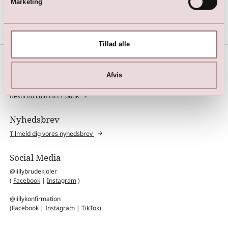
1.695,00
DKK
Marketing
Tillad alle
Afvis
Book et prøverum
Bestil tid i din LILLY butik
Nyhedsbrev
Tilmeld dig vores nyhedsbrev
Social Media
@lillybrudekjoler
(
Facebook
|
Instagram
)
@lillykonfirmation
(
Facebook
|
Instagram
|
TikTok
)