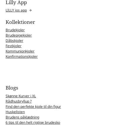
Lilly App
LILLY ios app
Kollektioner
Brudekjoler
Brudepigekjoler
Dåbskjoler
Festkjoler
Kommunionkjoler
Konfirmationskjoler
Blogs
Skønne Kurver i XL
Rådhusbryllup ?
Find den perfekte kjole til din figur
Huskelisten
Brudens påklædning
6 tips til den helt rigtige brudesko