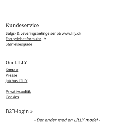
Kundeservice
Salgs- & Leveringsbetingelser på www.lilly.dk
Fortrydelsesformular
Størrelsesguide
Om LILLY
Kontakt
Presse
Job hos LILLY
Privatlivspolitik
Cookies
B2B-login »
- Det ender med en LILLY model -