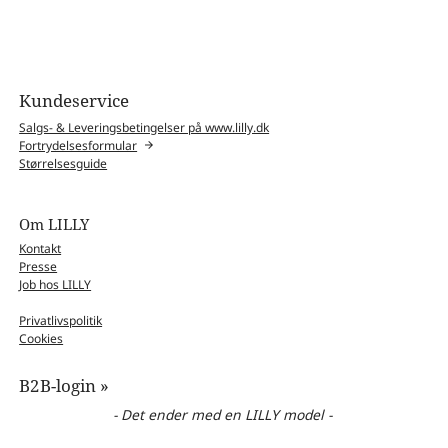
Kundeservice
Salgs- & Leveringsbetingelser på www.lilly.dk
Fortrydelsesformular
Størrelsesguide
Om LILLY
Kontakt
Presse
Job hos LILLY
Privatlivspolitik
Cookies
B2B-login »
- Det ender med en LILLY model -