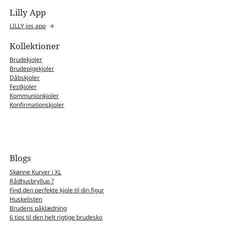
Lilly App
LILLY ios app
Kollektioner
Brudekjoler
Brudepigekjoler
Dåbskjoler
Festkjoler
Kommunionkjoler
Konfirmationskjoler
Blogs
Skønne Kurver i XL
Rådhusbryllup ?
Find den perfekte kjole til din figur
Huskelisten
Brudens påklædning
6 tips til den helt rigtige brudesko