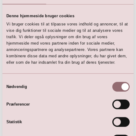
Denne hjemmeside bruger cookies
Vi bruger cookies til at tilpasse vores indhold og annoncer, til at
vise dig funktioner til sociale medier og til at analysere vores
trafik. Vi deler også oplysninger om din brug af vores
hjemmeside med vores partnere inden for sociale medier,
Multi wrap kjole (Dark
Multiwrap kjole (peach)
Green)
annonceringspartnere og analysepartnere. Vores partnere kan
1.695,00
DKK
1.695,00
DKK
kombinere disse data med andre oplysninger, du har givet dem,
eller som de har indsamlet fra din brug af deres tjenester.
Samtykkevalg
Nødvendig
Præferencer
Statistik
Multi Vikle Kjole (Dark Blue)