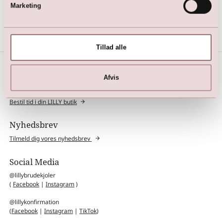
Marketing
1.695,00
DKK
Tillad alle
Afvis
Book et prøverum
Bestil tid i din LILLY butik
Nyhedsbrev
Tilmeld dig vores nyhedsbrev
Social Media
@lillybrudekjoler
(
Facebook
|
Instagram
)
@lillykonfirmation
(
Facebook
|
Instagram
|
TikTok
)