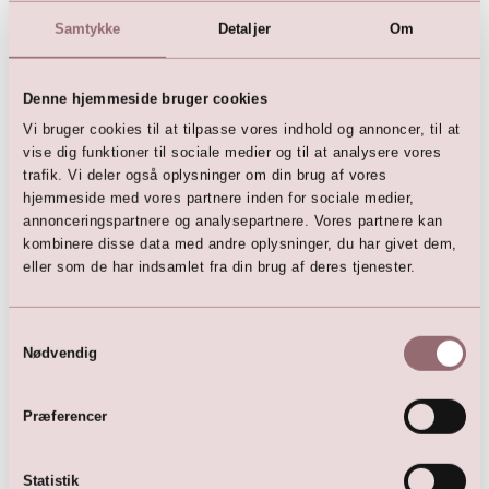
(
Facebook
|
Instagram
)
Samtykke
Detaljer
Om
@lillykonfirmation
(
Facebook
|
Instagram
|
TikTok
)
Denne hjemmeside bruger cookies
Lilly App
Vi bruger cookies til at tilpasse vores indhold og annoncer, til at
LILLY ios app
vise dig funktioner til sociale medier og til at analysere vores
trafik. Vi deler også oplysninger om din brug af vores
Kollektioner
hjemmeside med vores partnere inden for sociale medier,
Brudekjoler
annonceringspartnere og analysepartnere. Vores partnere kan
Brudepigekjoler
kombinere disse data med andre oplysninger, du har givet dem,
Dåbskjoler
eller som de har indsamlet fra din brug af deres tjenester.
Festkjoler
Kommunionkjoler
Konfirmationskjoler
Samtykkevalg
Nødvendig
Præferencer
Blogs
Skønne Kurver i XL
Rådhusbryllup ?
Statistik