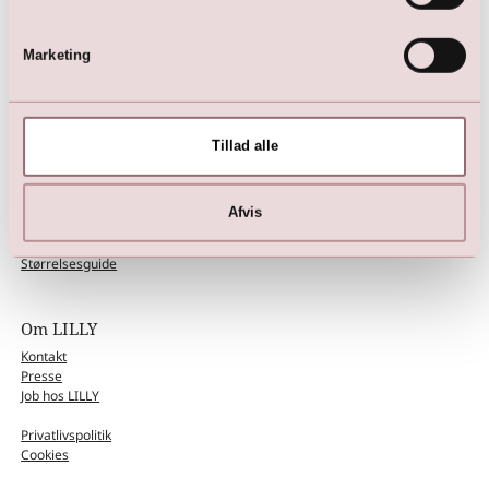
Find den perfekte kjole til din figur
Huskelisten
Brudens påklædning
Marketing
6 tips til den helt rigtige brudesko
Tillad alle
Kundeservice
Afvis
Salgs- & Leveringsbetingelser på www.lilly.dk
Fortrydelsesformular
Størrelsesguide
Om LILLY
Kontakt
Presse
Job hos LILLY
Privatlivspolitik
Cookies