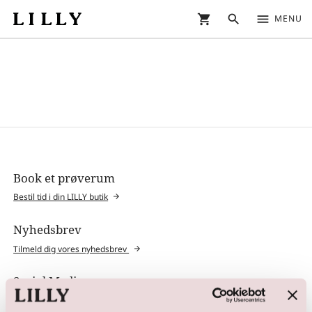
shopping_cart
search
menu
MENU
Book et prøverum
Bestil tid i din LILLY butik
Nyhedsbrev
Tilmeld dig vores nyhedsbrev
Social Media
@lillybrudekjoler