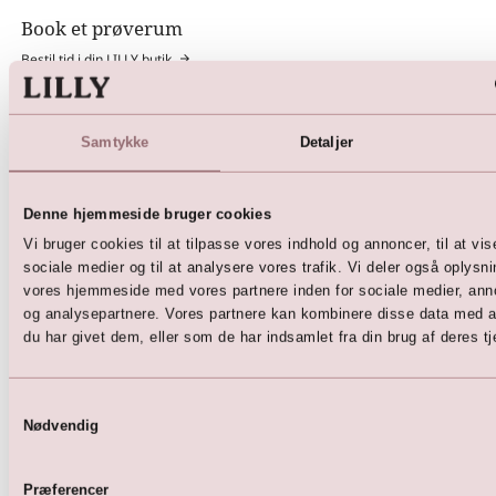
Book et prøverum
Bestil tid i din LILLY butik
Nyhedsbrev
Tilmeld dig vores nyhedsbrev
Samtykke
Detaljer
Social Media
Denne hjemmeside bruger cookies
@lillybrudekjoler
(
Facebook
|
Instagram
)
Vi bruger cookies til at tilpasse vores indhold og annoncer, til at vise
sociale medier og til at analysere vores trafik. Vi deler også oplysn
@lillykonfirmation
vores hjemmeside med vores partnere inden for sociale medier, ann
(
Facebook
|
Instagram
|
TikTok
)
og analysepartnere. Vores partnere kan kombinere disse data med a
du har givet dem, eller som de har indsamlet fra din brug af deres tj
Lilly App
LILLY ios app
Samtykkevalg
Kollektioner
Nødvendig
Brudekjoler
Brudepigekjoler
Præferencer