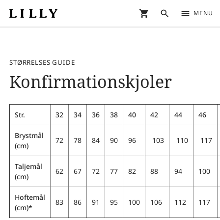
shopping_cart
search
menu
MENU
STØRRELSES GUIDE
Konfirmationskjoler
Str.
32
34
36
38
40
42
44
46
Brystmål
72
78
84
90
96
103
110
117
(cm)
Taljemål
62
67
72
77
82
88
94
100
(cm)
Hoftemål
83
86
91
95
100
106
112
117
(cm)*