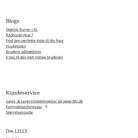
Blogs
Skønne Kurver i XL
Rådhusbryllup ?
Find den perfekte kjole til din figur
Huskelisten
Brudens påklædning
6 tips til den helt rigtige brudesko
Kundeservice
Salgs- & Leveringsbetingelser på www.lilly.dk
Fortrydelsesformular
Størrelsesguide
Om LILLY