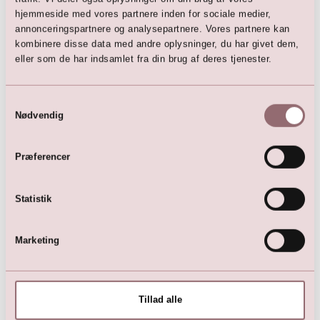
hjemmeside med vores partnere inden for sociale medier,
annonceringspartnere og analysepartnere. Vores partnere kan
kombinere disse data med andre oplysninger, du har givet dem,
Vi kan også anbefale:
eller som de har indsamlet fra din brug af deres tjenester.
Samtykkevalg
Nødvendig
Præferencer
Statistik
LILLY konfirmationskjole
Sød LILLY
Marketing
med dreamy blonder
Konfirmationskjole med
flæser og vingeærmer
3.499,00
DKK
2.999,00
DKK
Tillad alle