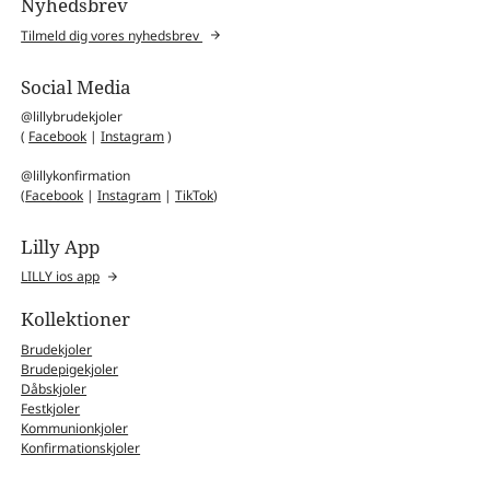
Nyhedsbrev
Tilmeld dig vores nyhedsbrev
Social Media
@lillybrudekjoler
(
Facebook
|
Instagram
)
@lillykonfirmation
(
Facebook
|
Instagram
|
TikTok
)
Lilly App
LILLY ios app
Kollektioner
Brudekjoler
Brudepigekjoler
Dåbskjoler
Festkjoler
Kommunionkjoler
Konfirmationskjoler