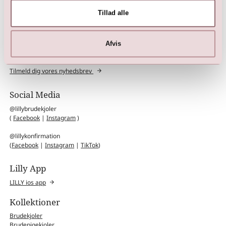
Tillad alle
Book et prøverum
Bestil tid i din LILLY butik
Afvis
Nyhedsbrev
Tilmeld dig vores nyhedsbrev
Social Media
@lillybrudekjoler
(
Facebook
|
Instagram
)
@lillykonfirmation
(
Facebook
|
Instagram
|
TikTok
)
Lilly App
LILLY ios app
Kollektioner
Brudekjoler
Brudepigekjoler