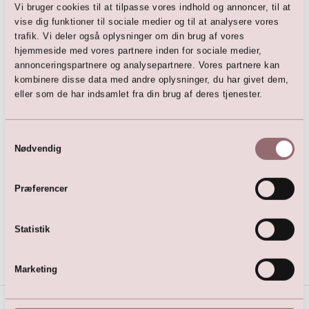
Satin Snøreliv & Loops (sæt)
Foret Tyl Underskørt - Lille A-
Vi bruger cookies til at tilpasse vores indhold og annoncer, til at
line
299,00
DKK
vise dig funktioner til sociale medier og til at analysere vores
749,00
DKK
trafik. Vi deler også oplysninger om din brug af vores
hjemmeside med vores partnere inden for sociale medier,
annonceringspartnere og analysepartnere. Vores partnere kan
kombinere disse data med andre oplysninger, du har givet dem,
eller som de har indsamlet fra din brug af deres tjenester.
Samtykkevalg
Nødvendig
Præferencer
Langærmet stretch Top
499,00
DKK
Statistik
Marketing