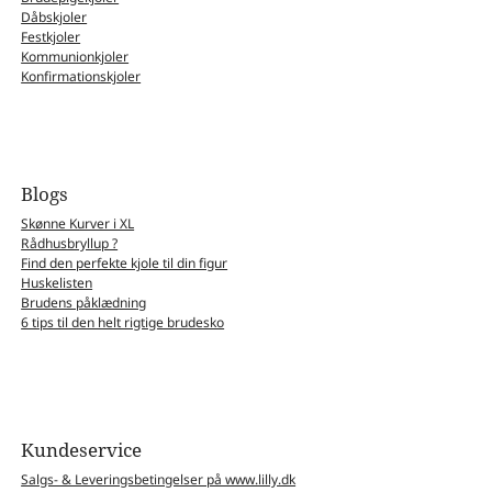
Dåbskjoler
Festkjoler
Kommunionkjoler
Konfirmationskjoler
Blogs
Skønne Kurver i XL
Rådhusbryllup ?
Find den perfekte kjole til din figur
Huskelisten
Brudens påklædning
6 tips til den helt rigtige brudesko
Kundeservice
Salgs- & Leveringsbetingelser på www.lilly.dk