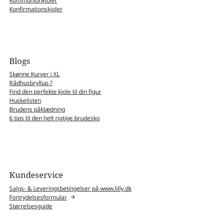
Kommunionkjoler
Konfirmationskjoler
Blogs
Skønne Kurver i XL
Rådhusbryllup ?
Find den perfekte kjole til din figur
Huskelisten
Brudens påklædning
6 tips til den helt rigtige brudesko
Kundeservice
Salgs- & Leveringsbetingelser på www.lilly.dk
Fortrydelsesformular
Størrelsesguide