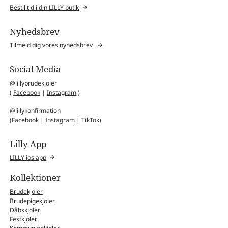
Bestil tid i din LILLY butik
Nyhedsbrev
Tilmeld dig vores nyhedsbrev
Social Media
@lillybrudekjoler
(
Facebook
|
Instagram
)
@lillykonfirmation
(
Facebook
|
Instagram
|
TikTok
)
Lilly App
LILLY ios app
Kollektioner
Brudekjoler
Brudepigekjoler
Dåbskjoler
Festkjoler