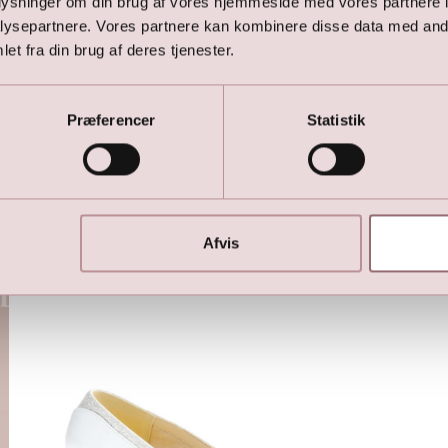
oplysninger om din brug af vores hjemmeside med vores partnere i
Satin sandal med bred ankelrem
ysepartnere. Vores partnere kan kombinere disse data med andr
799,00
DKK
et fra din brug af deres tjenester.
Præferencer
Statistik
Her er favoritterne
Afvis