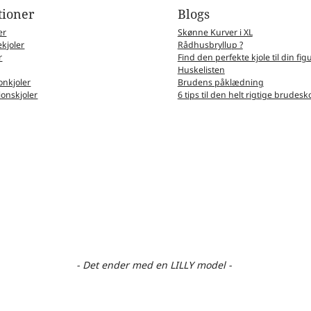
tioner
Blogs
er
Skønne Kurver i XL
kjoler
Rådhusbryllup ?
r
Find den perfekte kjole til din fig
Huskelisten
nkjoler
Brudens påklædning
ionskjoler
6 tips til den helt rigtige brudesk
- Det ender med en LILLY model -