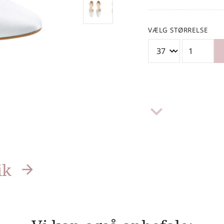
VÆLG STØRRELSE
keyboard_arrow_down
ik