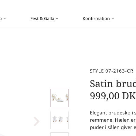
b
Fest & Galla
Konfirmation
keyboard_arrow_down
keyboard_arrow_down
keyboard_arrow_down
STYLE 07-2163-CR
Satin br
999,00
DK
Elegant brudesko i 
remmene. Hælen er 
puder i sålen giver