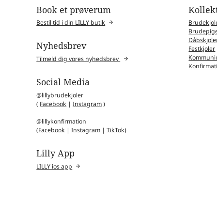
Book et prøverum
Kollek
Bestil tid i din LILLY butik
Brudekjol
Brudepige
Dåbskjole
Nyhedsbrev
Festkjoler
Kommunio
Tilmeld dig vores nyhedsbrev
Konfirmat
Social Media
@lillybrudekjoler
(
Facebook
|
Instagram
)
@lillykonfirmation
(
Facebook
|
Instagram
|
TikTok
)
Lilly App
LILLY ios app