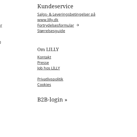
Kundeservice
Salgs- & Leveringsbetingelser på
www.lilly.dk
ur
Fortrydelsesformular
Størrelsesguide
o
Om LILLY
Kontakt
Presse
Job hos LILLY
Privatlivspolitik
Cookies
B2B-login »