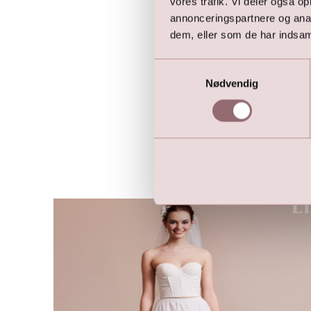
vores trafik. Vi deler også 
annonceringspartnere og anal
dem, eller som de har indsaml
Samtykkevalg
Nødvendig