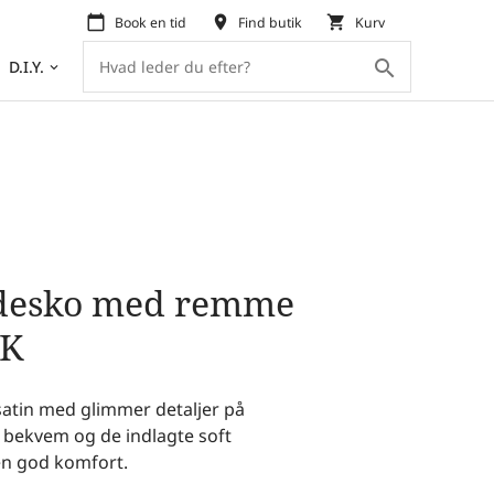
calendar_today
place
shopping_cart
Book en tid
Find butik
Kurv
search
D.I.Y.
keyboard_arrow_down
udesko med remme
K
satin med glimmer detaljer på
bekvem og de indlagte soft
 en god komfort.