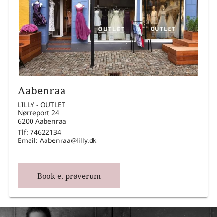
Aabenraa
LILLY - OUTLET
Nørreport 24
6200 Aabenraa
Tlf: 74622134
Email: Aabenraa@lilly.dk
Book et prøverum