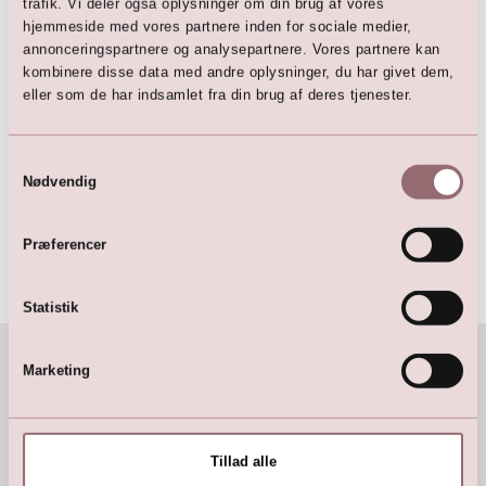
trafik. Vi deler også oplysninger om din brug af vores
hjemmeside med vores partnere inden for sociale medier,
annonceringspartnere og analysepartnere. Vores partnere kan
kombinere disse data med andre oplysninger, du har givet dem,
eller som de har indsamlet fra din brug af deres tjenester.
Samtykkevalg
Brudekjole med key-hole ryg
Nødvendig
og snøreliv
12.500,00
DKK
Præferencer
13.999,00
DKK
Statistik
Alle priser er inkl. moms
1 - 29
af
29
Marketing
Tillad alle