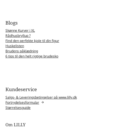
Blogs
Skønne Kurver i XL
Rådhusbryllup ?
Find den perfekte kjole til din figur
Huskelisten
Brudens påklædning
6 tips til den helt rigtige brudesko
Kundeservice
Salgs- & Leveringsbetingelser på www.lilly.dk
Fortrydelsesformular
Størrelsesguide
Om LILLY