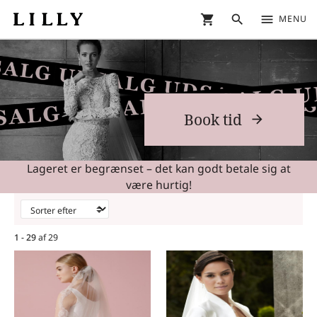
shopping_cart
search
menu
MENU
Book tid
Lageret er begrænset – det kan godt betale sig at
være hurtig!
1 - 29
af
29