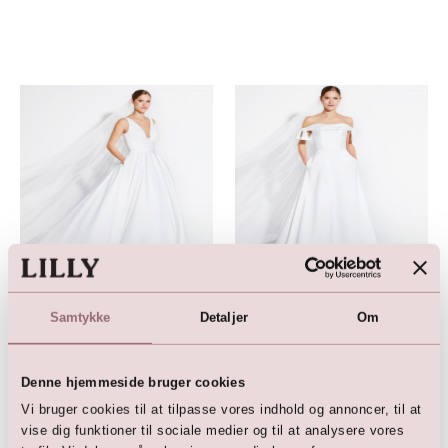
pure white by LILLY
pure white by LILLY
Brudekjole
Brudekjole
Samtykke
Detaljer
Om
4.999,00
DKK
2.999,00
DKK
6.999,00
DKK
6.500,00
DKK
Denne hjemmeside bruger cookies
Vi bruger cookies til at tilpasse vores indhold og annoncer, til at
vise dig funktioner til sociale medier og til at analysere vores