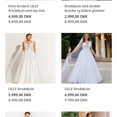
Perle broderet LILLY
Brudekjole med smukke
Brudekjole med høj slids
blonder og diskret glimmer
4.999,00
DKK
2.999,00
DKK
8.699,00
DKK
6.999,00
DKK
LILLY Brudekjole
LILLY Brudekjole
5.999,00
DKK
4.999,00
DKK
6.999,00
DKK
7.799,00
DKK