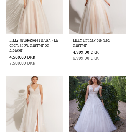
LILLY brudekjole i Blush - En
LILLY Brudekjole med
drøm af tyl, glimmer og
glimmer
blonder
4.999,00
DKK
4.500,00
DKK
6.999,00
DKK
7.500,00
DKK