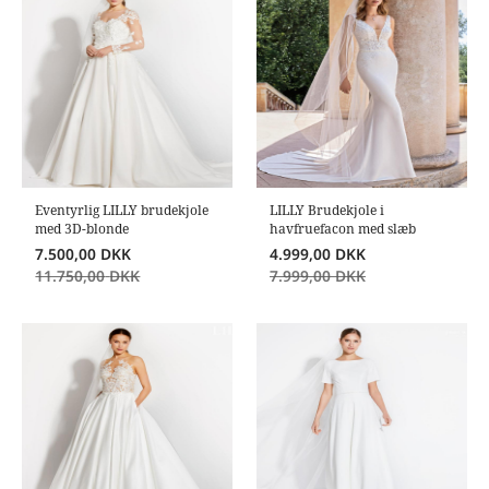
Eventyrlig LILLY brudekjole
LILLY Brudekjole i
med 3D-blonde
havfruefacon med slæb
7.500,00
DKK
4.999,00
DKK
11.750,00
DKK
7.999,00
DKK