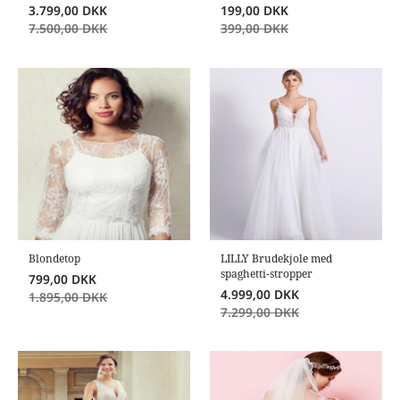
3.799,00
DKK
199,00
DKK
7.500,00
DKK
399,00
DKK
Blondetop
LILLY Brudekjole med
spaghetti-stropper
799,00
DKK
4.999,00
DKK
1.895,00
DKK
7.299,00
DKK