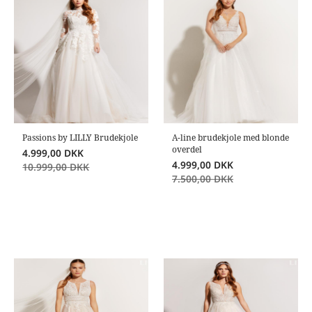
Passions by LILLY Brudekjole
A-line brudekjole med blonde
overdel
4.999,00
DKK
4.999,00
DKK
10.999,00
DKK
7.500,00
DKK