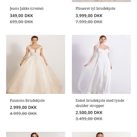
Jeans Jakke (creme)
Plisseret tyl brudekjole
349,00
DKK
3.999,00
DKK
699,00
DKK
7.999,00
DKK
Passions Brudekjole
Enkel brudekjole med tynde
skulder stropper
2.999,00
DKK
2.500,00
DKK
4.999,00
DKK
3.499,00
DKK