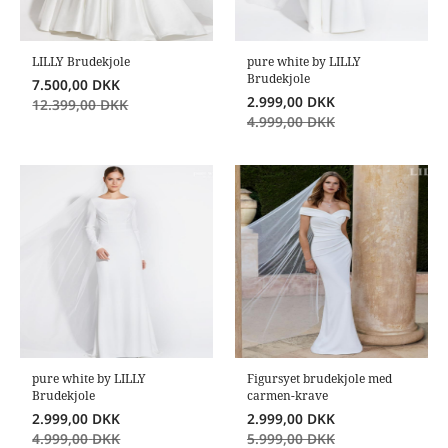
LILLY Brudekjole
pure white by LILLY
Brudekjole
7.500,00
DKK
2.999,00
DKK
12.399,00
DKK
4.999,00
DKK
pure white by LILLY
Figursyet brudekjole med
Brudekjole
carmen-krave
2.999,00
DKK
2.999,00
DKK
4.999,00
DKK
5.999,00
DKK