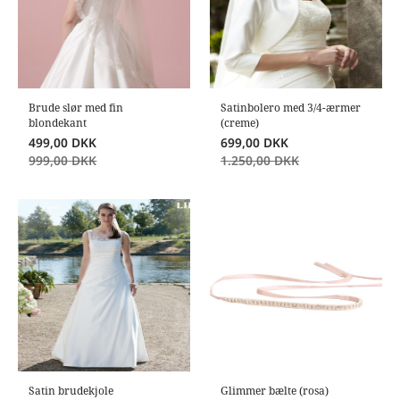
Brude slør med fin
Satinbolero med 3/4-ærmer
blondekant
(creme)
499,00
DKK
699,00
DKK
999,00
DKK
1.250,00
DKK
Satin brudekjole
Glimmer bælte (rosa)