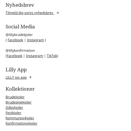
Nyhedsbrev
Tilmeld dig vores nyhedsbrev
Social Media
@lillybrudekjoler
(
Facebook
|
Instagram
)
@lillykonfirmation
(
Facebook
|
Instagram
|
TikTok
)
Lilly App
LILLY ios app
Kollektioner
Brudekjoler
Brudepigekjoler
Dåbskjoler
Festkjoler
Kommunionkjoler
Konfirmationskjoler