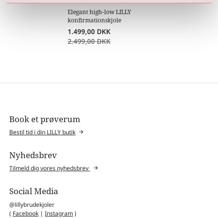
Elegant high-low LILLY
konfirmationskjole
1.499,00
DKK
2.499,00
DKK
Book et prøverum
Bestil tid i din LILLY butik
Nyhedsbrev
Tilmeld dig vores nyhedsbrev
Social Media
@lillybrudekjoler
(
Facebook
|
Instagram
)