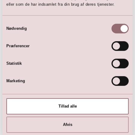
eller som de har indsamlet fra din brug af deres tjenester.
Samtykkevalg
Nødvendig
Præferencer
LILLY Konfirmationskjole
Konfirmationskjole med slå-
med lange blonde ærmer
om overdel
1.499,00
DKK
1.499,00
DKK
Statistik
2.399,00
DKK
1.999,00
DKK
Marketing
Tillad alle
Afvis