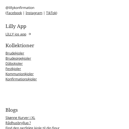
@lillykonfirmation
(
Facebook
|
Instagram
|
TikTok
)
Lilly App
LILLY ios app
Kollektioner
Brudekjoler
Brudepigekjoler
Dåbskjoler
Festkjoler
Kommunionkjoler
Konfirmationskjoler
Blogs
Skønne Kurver i XL
Rådhusbryllup ?
Find den perfekte kjole til din figur