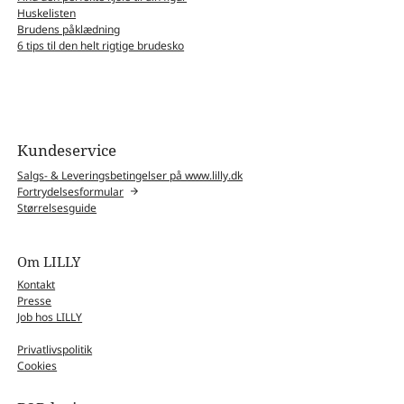
Huskelisten
Brudens påklædning
6 tips til den helt rigtige brudesko
Kundeservice
Salgs- & Leveringsbetingelser på www.lilly.dk
Fortrydelsesformular
Størrelsesguide
Om LILLY
Kontakt
Presse
Job hos LILLY
Privatlivspolitik
Cookies