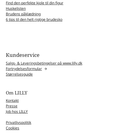
Find den perfekte kjole til din figur
Huskelisten
Brudens påklædning
6 tips til den helt rigtige brudesko
Kundeservice
Salgs- & Leveringsbetingelser på www.lilly.dk
Fortrydelsesformular
Størrelsesguide
Om LILLY
Kontakt
Presse
Job hos LILLY
Privatlivspolitik
Cookies