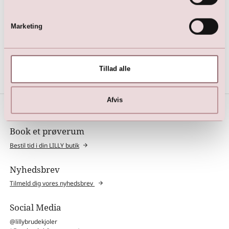
Marketing
Girls Dress Blue Flower
579,00
DKK
975,00
DKK
Tillad alle
Afvis
Book et prøverum
Bestil tid i din LILLY butik
Nyhedsbrev
Tilmeld dig vores nyhedsbrev
Social Media
@lillybrudekjoler