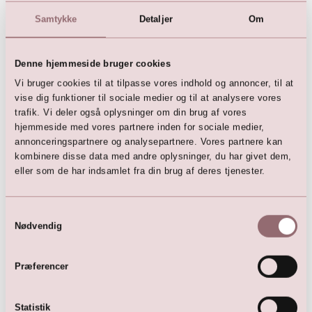
Samtykke
Detaljer
Om
Denne hjemmeside bruger cookies
Vi bruger cookies til at tilpasse vores indhold og annoncer, til at
vise dig funktioner til sociale medier og til at analysere vores
trafik. Vi deler også oplysninger om din brug af vores
hjemmeside med vores partnere inden for sociale medier,
annonceringspartnere og analysepartnere. Vores partnere kan
Offwhite blonde top med lang
LILLY Brudekjole med stor
ærmer
tylsnederdel og slæb
kombinere disse data med andre oplysninger, du har givet dem,
1.299,00
DKK
8.499,00
DKK
eller som de har indsamlet fra din brug af deres tjenester.
Samtykkevalg
Nødvendig
Præferencer
Statistik