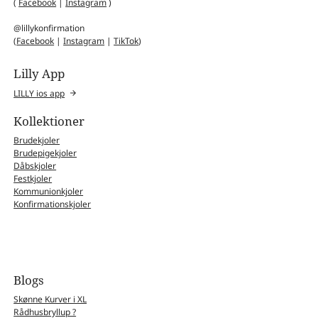
(
Facebook
|
Instagram
)
@lillykonfirmation
(
Facebook
|
Instagram
|
TikTok
)
Lilly App
LILLY ios app
Kollektioner
Brudekjoler
Brudepigekjoler
Dåbskjoler
Festkjoler
Kommunionkjoler
Konfirmationskjoler
Blogs
Skønne Kurver i XL
Rådhusbryllup ?