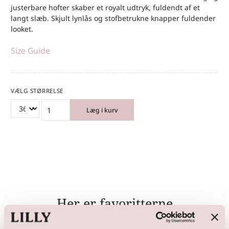
justerbare hofter skaber et royalt udtryk, fuldendt af et
langt slæb. Skjult lynlås og stofbetrukne knapper fuldender
looket.
Size Guide
VÆLG STØRRELSE
Læg i kurv
Her er favoritterne