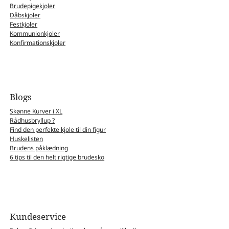
Brudepigekjoler
Dåbskjoler
Festkjoler
Kommunionkjoler
Konfirmationskjoler
Blogs
Skønne Kurver i XL
Rådhusbryllup ?
Find den perfekte kjole til din figur
Huskelisten
Brudens påklædning
6 tips til den helt rigtige brudesko
Kundeservice