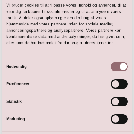
Vi bruger cookies til at tilpasse vores indhold og annoncer, til at
vise dig funktioner til sociale medier og til at analysere vores
trafik. Vi deler også oplysninger om din brug af vores
hjemmeside med vores partnere inden for sociale medier,
LILLY Brudekjole
Eventyrlig LILLY brudekjole
annonceringspartnere og analysepartnere. Vores partnere kan
med 3D-blonde
7.500,00
DKK
kombinere disse data med andre oplysninger, du har givet dem,
7.500,00
DKK
12.399,00
DKK
eller som de har indsamlet fra din brug af deres tjenester.
11.750,00
DKK
Samtykkevalg
Nødvendig
Præferencer
Statistik
Marketing
Passions by LILLY Brudekjole
4.999,00
DKK