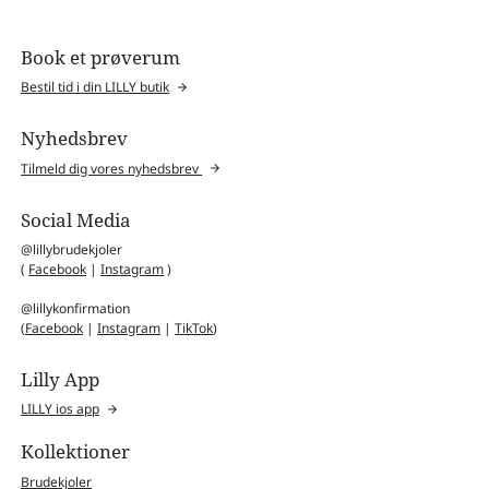
Book et prøverum
Bestil tid i din LILLY butik
Nyhedsbrev
Tilmeld dig vores nyhedsbrev
Social Media
@lillybrudekjoler
(
Facebook
|
Instagram
)
@lillykonfirmation
(
Facebook
|
Instagram
|
TikTok
)
Lilly App
LILLY ios app
Kollektioner
Brudekjoler