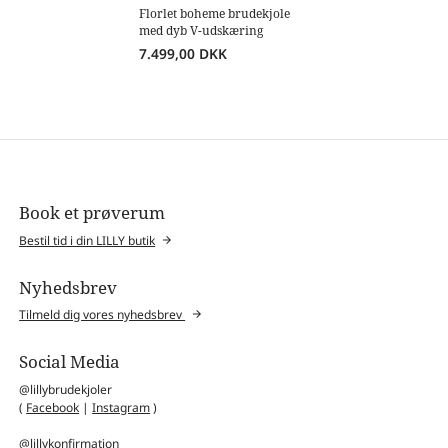
Florlet boheme brudekjole
med dyb V-udskæring
7.499,00
DKK
Book et prøverum
Bestil tid i din LILLY butik
Nyhedsbrev
Tilmeld dig vores nyhedsbrev
Social Media
@lillybrudekjoler
(
Facebook
|
Instagram
)
@lillykonfirmation