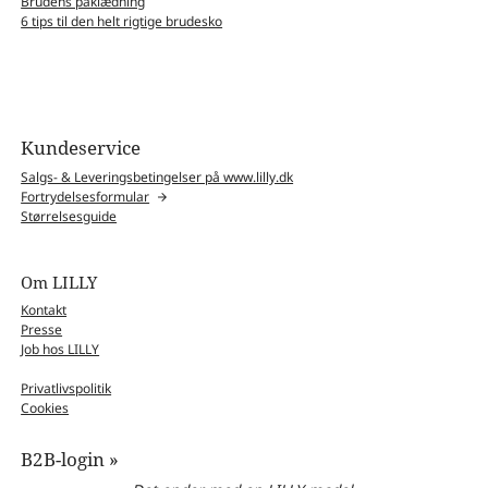
Brudens påklædning
6 tips til den helt rigtige brudesko
Kundeservice
Salgs- & Leveringsbetingelser på www.lilly.dk
Fortrydelsesformular
Størrelsesguide
Om LILLY
Kontakt
Presse
Job hos LILLY
Privatlivspolitik
Cookies
B2B-login »