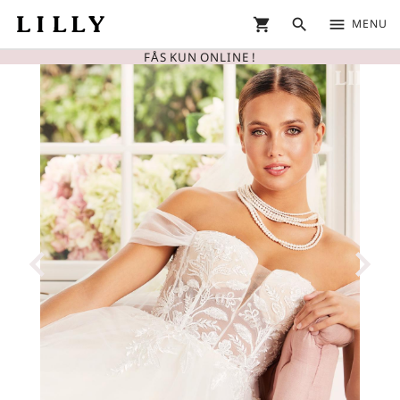
shopping_cart
search
menu
MENU
FÅS KUN ONLINE !