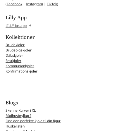
(
Facebook
|
Instagram
|
TikTok
)
Lilly App
LILLY ios app
Kollektioner
Brudekjoler
Brudepigekjoler
Dåbskjoler
Festkjoler
Kommunionkjoler
Konfirmationskjoler
Blogs
Skønne Kurver i XL
Rådhusbryllup ?
Find den perfekte kjole til din figur
Huskelisten