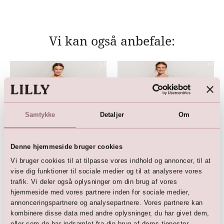
Vi kan også anbefale:
Samtykke
Detaljer
Om
Denne hjemmeside bruger cookies
Vi bruger cookies til at tilpasse vores indhold og annoncer, til at
LILLY Brudekjole
LILLY Brudekjole
vise dig funktioner til sociale medier og til at analysere vores
9.999,00
DKK
11.500,00
DKK
trafik. Vi deler også oplysninger om din brug af vores
14.999,00
DKK
14.999,00
DKK
hjemmeside med vores partnere inden for sociale medier,
annonceringspartnere og analysepartnere. Vores partnere kan
kombinere disse data med andre oplysninger, du har givet dem,
eller som de har indsamlet fra din brug af deres tjenester.