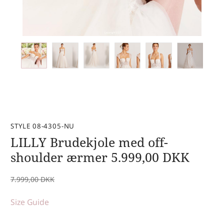
STYLE 08-4305-NU
LILLY Brudekjole med off-
shoulder ærmer
5.999,00
DKK
7.999,00
DKK
Size Guide