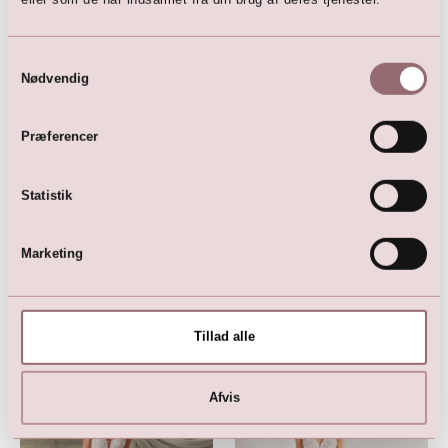
Samtykkevalg
Nødvendig
Præferencer
LILLY Brudekjole
Statistik
12.500,00
DKK
Marketing
Tillad alle
Her er favoritterne
Afvis