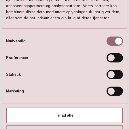
annonceringspartnere og analysepartnere. Vores partnere kan
Her er favoritterne
kombinere disse data med andre oplysninger, du har givet dem,
eller som de har indsamlet fra din brug af deres tjenester.
Samtykkevalg
Nødvendig
Præferencer
Statistik
Bukser med let flare (creme)
Blondetop (creme)
Marketing
1.299,00
DKK
399,00
DKK
799,00
DKK
Tillad alle