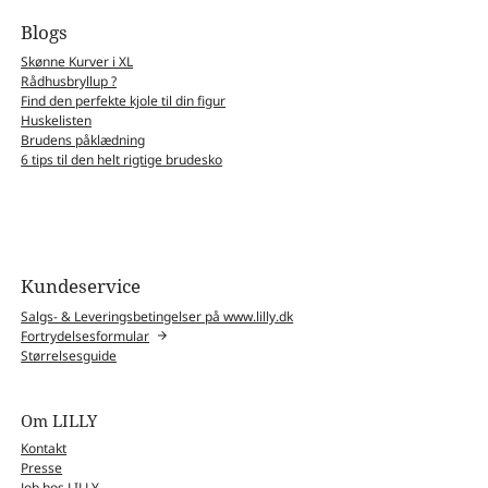
Blogs
Skønne Kurver i XL
Rådhusbryllup ?
Find den perfekte kjole til din figur
Huskelisten
Brudens påklædning
6 tips til den helt rigtige brudesko
Kundeservice
Salgs- & Leveringsbetingelser på www.lilly.dk
Fortrydelsesformular
Størrelsesguide
Om LILLY
Kontakt
Presse
Job hos LILLY