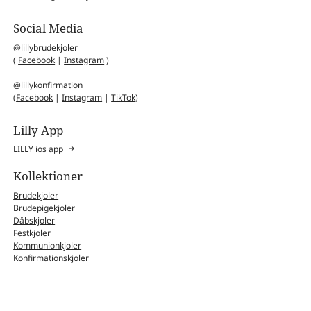
Social Media
@lillybrudekjoler
(
Facebook
|
Instagram
)
@lillykonfirmation
(
Facebook
|
Instagram
|
TikTok
)
Lilly App
LILLY ios app
Kollektioner
Brudekjoler
Brudepigekjoler
Dåbskjoler
Festkjoler
Kommunionkjoler
Konfirmationskjoler