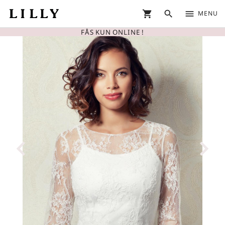
shopping_cart
search
menu
MENU
FÅS KUN ONLINE !