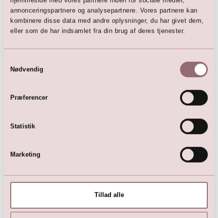
annonceringspartnere og analysepartnere. Vores partnere kan
Her er favoritterne
kombinere disse data med andre oplysninger, du har givet dem,
eller som de har indsamlet fra din brug af deres tjenester.
Samtykkevalg
Nødvendig
Præferencer
Statistik
Girls Dress Pink Floral
Girls Dress Blue Flower
479,00
DKK
579,00
DKK
Marketing
975,00
DKK
975,00
DKK
Tillad alle