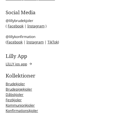
Social Media
@lillybrudekjoler
(
Facebook
|
Instagram
)
@lillykonfirmation
(
Facebook
|
Instagram
|
TikTok
)
Lilly App
LILLY ios app
Kollektioner
Brudekjoler
Brudepigekjoler
Dåbskjoler
Festkjoler
Kommunionkjoler
Konfirmationskjoler