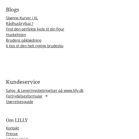
Blogs
Skønne Kurver i XL
Rådhusbryllup ?
Find den perfekte kjole til din figur
Huskelisten
Brudens påklædning
6 tips til den helt rigtige brudesko
Kundeservice
Salgs- & Leveringsbetingelser på www.lilly.dk
Fortrydelsesformular
Størrelsesguide
Om LILLY
Kontakt
Presse