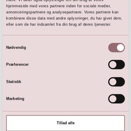
hjemmeside med vores partnere inden for sociale medier,
annonceringspartnere og analysepartnere. Vores partnere kan
Her er favoritterne
kombinere disse data med andre oplysninger, du har givet dem,
eller som de har indsamlet fra din brug af deres tjenester.
Samtykkevalg
Nødvendig
Præferencer
Statistik
Mørkeblå cocktailkjole med
Kjole (mørkeblå)
pailletter
499,00
DKK
Marketing
499,00
DKK
999,00
DKK
799,00
DKK
Tillad alle