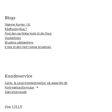
Blogs
Skønne Kurver i XL
Rådhusbryllup ?
Find den perfekte kjole til din figur
Huskelisten
Brudens påklædning
6 tips til den helt rigtige brudesko
Kundeservice
Salgs- & Leveringsbetingelser på www.lilly.dk
Fortrydelsesformular
Størrelsesguide
Om LILLY