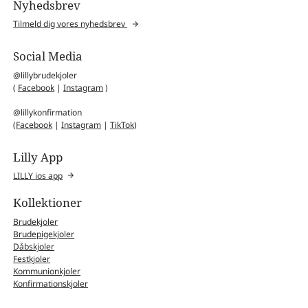
Nyhedsbrev
Tilmeld dig vores nyhedsbrev
Social Media
@lillybrudekjoler
(
Facebook
|
Instagram
)
@lillykonfirmation
(
Facebook
|
Instagram
|
TikTok
)
Lilly App
LILLY ios app
Kollektioner
Brudekjoler
Brudepigekjoler
Dåbskjoler
Festkjoler
Kommunionkjoler
Konfirmationskjoler