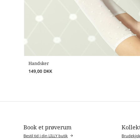
Handsker
149,00
DKK
Book et prøverum
Kollek
Bestil tid i din LILLY butik
Brudekjol