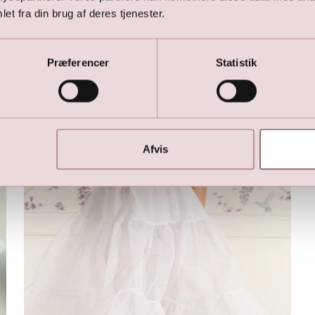
Handsker
et fra din brug af deres tjenester.
149,00
DKK
Præferencer
Statistik
Her er favoritterne
Afvis