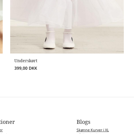
Underskørt
399,00
DKK
tioner
Blogs
er
Skønne Kurver i XL