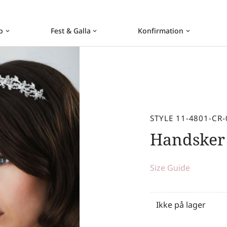
b
Fest & Galla
Konfirmation
keyboard_arrow_down
keyboard_arrow_down
keyboard_arrow_down
STYLE 11-4801-CR-
Handske
Size Guide
Ikke på lager