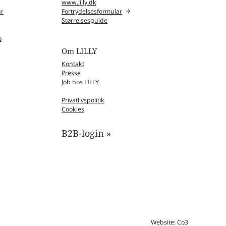
www.lilly.dk
ur
Fortrydelsesformular
Størrelsesguide
o
Om LILLY
Kontakt
Presse
Job hos LILLY
Privatlivspolitik
Cookies
B2B-login »
Website: Co3