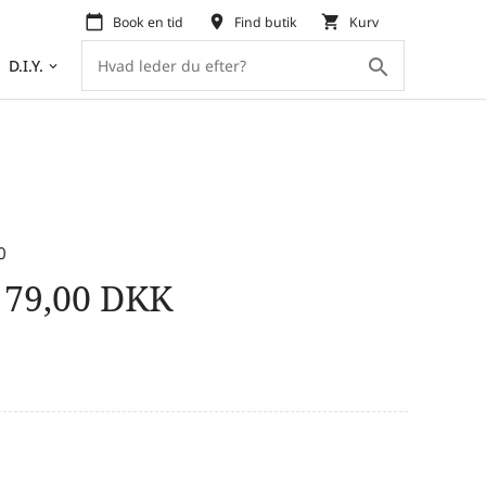
calendar_today
place
shopping_cart
Book en tid
Find butik
Kurv
search
D.I.Y.
keyboard_arrow_down
0
r
79,00
DKK