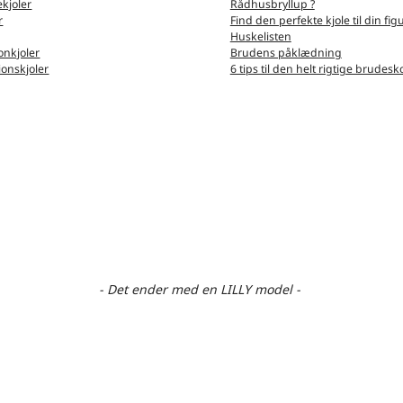
kjoler
Rådhusbryllup ?
r
Find den perfekte kjole til din fig
Huskelisten
nkjoler
Brudens påklædning
ionskjoler
6 tips til den helt rigtige brudesk
- Det ender med en LILLY model -