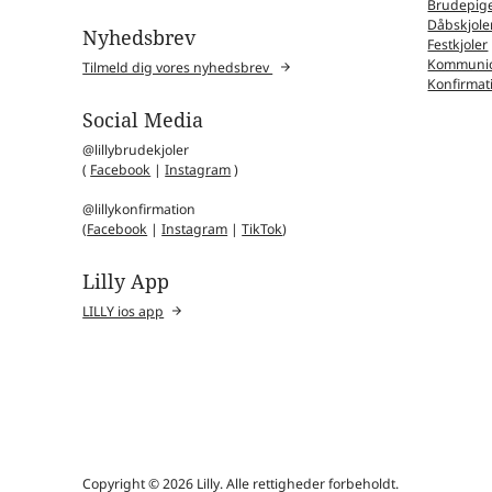
Brudepige
Dåbskjole
Nyhedsbrev
Festkjoler
Kommunio
Tilmeld dig vores nyhedsbrev
Konfirmat
Social Media
@lillybrudekjoler
(
Facebook
|
Instagram
)
@lillykonfirmation
(
Facebook
|
Instagram
|
TikTok
)
Lilly App
LILLY ios app
Copyright © 2026 Lilly. Alle rettigheder forbeholdt.